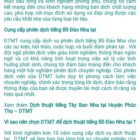
thức sâu rộng và kinh nghiệm phong phú, chúng tôi cam
kết mang đến cho khách hàng những bản dịch chất lượng
cao, phù hợp với mục đích sử dụng và đáp ứng được các
yêu cầu khắt khe của từng loại tài liệu.
Cung cấp phiên dịch tiếng Bồ Đào Nha tại
DTMT cung cấp dịch vụ phiên dịch tiếng Bồ Đào Nha cho
các sự kiện, hội thảo, cuộc họp, và buổi đàm phán tại . Với
đội ngũ phiên dịch viên giàu kinh nghiệm, thông thạo ngôn
ngữ và có khả năng linh hoạt trong việc xử lý các tình
huống phát sinh, chúng tôi đảm bảo mang đến cho khách
hàng một trải nghiệm phiên dịch chuyên nghiệp. Các phiên
dịch viên của DTMT luôn duy trì phong cách làm việc
chuyên nghiệp, chính xác trong từng lời dịch, đảm bảo rằng
thông điệp của bạn sẽ được truyền tải một cách rõ ràng và
hiệu quả nhất.
Xem thêm
Dịch thuật tiếng Tây Ban Nha tại Huyện Phúc
Thọ – DTMT
Vì sao nên chọn DTMT để dịch thuật tiếng Bồ Đào Nha tại ?
Với kinh nghiệm hơn 10 năm cung cấp dịch vụ
dịch thuật
tại
, DTMT sẽ làm bạn hài lòng bởi sự chuyên nghiệp của