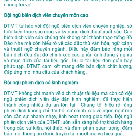
chúng tôi với
Đội ngũ biên dịch viên chuyên môn cao
DTMT tự hào với đội ngũ biên dịch viên chuyên nghiệp, sở
hữu kiến thức sâu rộng và kỹ năng dịch thuật xuất sắc. Các
biên dịch viên của chúng tôi không chỉ thành thạo tiếng Bồ
Đào Nha mà còn hiểu rõ về các đặc thù văn hóa, ngữ cảnh
và thuật ngữ chuyên ngành. Điều này đảm bảo rằng mỗi
bản dịch đều đạt độ chính xác cao, phản ánh đúng ý nghĩa
và mục đích của tài liệu gốc. Dù là tài liệu đơn giản hay
phức tạp, DTMT cam kết mang đến bản dịch chất lượng,
đáp ứng mọi nhu cầu của khách hàng.
Đội ngũ phiên dịch có kinh nghiệm
DTMT không chỉ mạnh về dịch thuật tài liệu mà còn có đội
ngũ phiên dịch viên dày dặn kinh nghiệm, đã thực hiện
thành công nhiều dự án lớn tại . Chúng tôi hiểu rõ rằng
phiên dịch không chỉ đòi hỏi sự chính xác về ngôn ngữ mà
còn cần sự nhanh nhạy, linh hoạt trong giao tiếp. Đội ngũ
phiên dịch viên của DTMT luôn sẵn sàng hỗ trợ khách hàng
trong các sự kiện, hội thảo, và đàm phán quan trọng, đảm
bảo mọi thông tin được truyền tải mượt mà và hiệu quả.