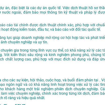
dự án, đặc biệt là các dự án quốc tế. Việc dịch thuật hồ sơ thầ
ở nước ngoài, đảm bảo mọi thông tin kỹ thuật và pháp lý đượ
o cáo tài chính được dịch thuật chính xác, phù hợp với chuẩ
 hoạt động kiểm toán, đầu tư, và báo cáo với đối tác quốc tế.
ăng lực giúp doanh nghiệp mở rộng cơ hội hợp tác và phát triể
 ảnh chuyên nghiệp và uy tín.
chuyên gia trong từng lĩnh vực cụ thể, có khả năng xử lý các tà
. Với kiến thức sâu rộng và kinh nghiệm phong phú, chúng tô
h chất lượng cao, phù hợp với mục đích sử dụng và đáp ứn
cho các sự kiện, hội thảo, cuộc họp, và buổi đàm phán tại . Vớ
hạo ngôn ngữ và có khả năng linh hoạt trong việc xử lý các tìn
o khách hàng một trải nghiệm phiên dịch chuyên nghiệp. Cá
làm việc chuyên nghiệp, chính xác trong từng lời dịch, đảm bả
h rõ ràng và hiệu quả nhất.