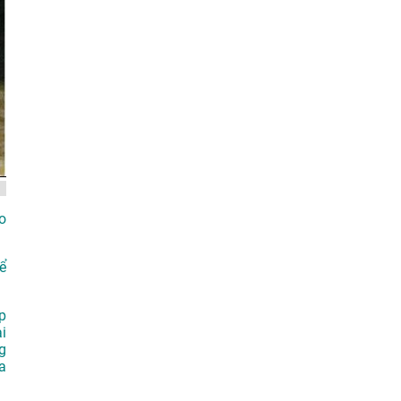
o
ể
p
i
g
a