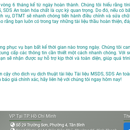
òng 6 tháng kể từ ngày hoàn thành. Chúng tôi hiểu rằng tín
, SDS An toàn hóa chất là cực kỳ quan trọng. Do đó, nếu có bấ
ịch vụ, DTMT sẽ nhanh chóng tiến hành điều chỉnh và sửa chữ
 rằng bạn luôn có trong tay những tài liệu thầu hoàn thiện, đá
g phục vụ bạn bất kể thời gian nào trong ngày. Chúng tôi ca
cung cấp các thông tin cần thiết một cách nhanh chóng. Với s
 sẽ nhận được sự hỗ trợ kịp thời và toàn diện, giúp quá trìn
in cậy cho dịch vụ dịch thuật tài liệu Tài liệu MSDS, SDS An toà
ận báo giá chính xác, hãy liên hệ với chúng tôi ngay hôm nay!
VP Tại TP. Hồ Chí Minh
The
Số 29 Trường Sơn, Phường 4, Tân Bình