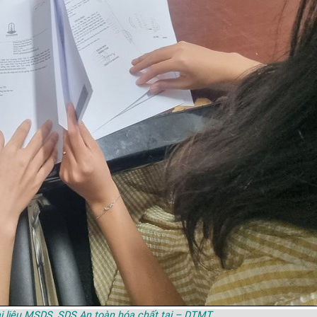
Tài liệu MSDS, SDS An toàn hóa chất tại – DTMT