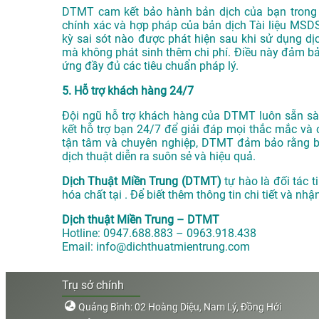
DTMT cam kết bảo hành bản dịch của bạn trong v
chính xác và hợp pháp của bản dịch Tài liệu MSDS
kỳ sai sót nào được phát hiện sau khi sử dụng d
mà không phát sinh thêm chi phí. Điều này đảm bảo
ứng đầy đủ các tiêu chuẩn pháp lý.
5. Hỗ trợ khách hàng 24/7
Đội ngũ hỗ trợ khách hàng của DTMT luôn sẵn sàn
kết hỗ trợ bạn 24/7 để giải đáp mọi thắc mắc và 
tận tâm và chuyên nghiệp, DTMT đảm bảo rằng bạn
dịch thuật diễn ra suôn sẻ và hiệu quả.
Dịch Thuật Miền Trung (DTMT)
tự hào là đối tác t
hóa chất tại . Để biết thêm thông tin chi tiết và nh
Dịch thuật Miền Trung – DTMT
Hotline: 0947.688.883 – 0963.918.438
Email: info@dichthuatmientrung.com
Trụ sở chính
Quảng Bình: 02 Hoàng Diệu, Nam Lý, Đồng Hới