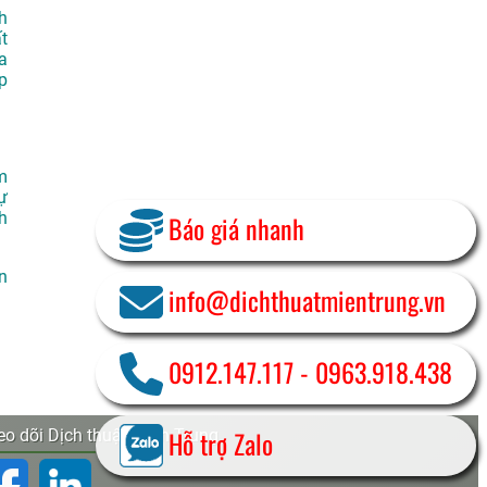
h
t
a
p
m
ự
h
Báo giá nhanh
n
info@dichthuatmientrung.vn
0912.147.117
-
0963.918.438
Hỗ trợ Zalo
o dõi Dịch thuật Miền Trung