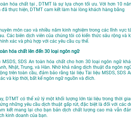
 toàn hóa chất tại , DTMT là sự lựa chọn tối ưu. Với hơn 10 nă
 đã thực hiện, DTMT cam kết làm hài lòng khách hàng bằng
chuyên môn cao và nhiều năm kinh nghiệm trong các lĩnh vực tà
u. Các biên dịch viên của chúng tôi có kiến thức sâu rộng và k
ính xác và phù hợp với các yêu cầu cụ thể.
 toàn hóa chất lên đến 30 loại ngôn ngữ
iệu MSDS, SDS An toàn hóa chất cho hơn 30 loại ngôn ngữ khá
nh, Nhật, Trung, và Hàn. Nhờ khả năng dịch thuật đa ngôn ngữ
ộng trên toàn cầu, đảm bảo rằng tài liệu Tài liệu MSDS, SDS A
c và kịp thời, bất kể ngôn ngữ nguồn và đích.
y, DTMT có thể xử lý một khối lượng lớn tài liệu trong thời gia
ứng những yêu cầu dịch thuật gấp rút, đặc biệt là đối với các d
am kết mang lại cho bạn bản dịch chất lượng cao mà vẫn đả
ch kinh doanh của bạn.