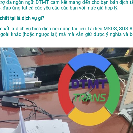
 trợ đa ngôn ngữ, DTMT cam kết mang đến cho bạn bản dịch tà
, đáp ứng tất cả các yêu cầu của bạn với mức giá hợp lý.
hất tại là dịch vụ gì?
chất là dịch vụ biên dịch nội dung tài liệu Tài liệu MSDS, SDS A
ngoài khác (hoặc ngược lại) mà mà vẫn giữ được ý nghĩa và b