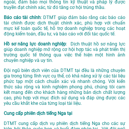
ngoài, đảm bảo mọi thông tin kỹ thuật và pháp lý được
truyền đạt chính xác, từ đó tăng cơ hội trúng thầu.
Báo cáo tài chính
: DTMT giúp đảm bảo rằng các báo cáo
tài chính được dịch thuật chính xác, phù hợp với chuẩn
mực kế toán quốc tế, hỗ trợ doanh nghiệp trong các hoạt
động kiểm toán, đầu tư, và báo cáo với đối tác quốc tế.
Hồ sơ năng lực doanh nghiệp
: Dịch thuật hồ sơ năng lực
giúp doanh nghiệp mở rộng cơ hội hợp tác và phát triển thị
trường quốc tế thông qua việc thể hiện một hình ảnh
chuyên nghiệp và uy tín.
Đội ngũ biên dịch viên của DTMT tại đều là những chuyên
gia trong từng lĩnh vực cụ thể, có khả năng xử lý các tài liệu
phức tạp một cách chuẩn xác và nhanh chóng. Với kiến
thức sâu rộng và kinh nghiệm phong phú, chúng tôi cam
kết mang đến cho khách hàng những bản dịch chất lượng
cao, phù hợp với mục đích sử dụng và đáp ứng được các
yêu cầu khắt khe của từng loại tài liệu.
Cung cấp phiên dịch tiếng Nga tại
DTMT cung cấp dịch vụ phiên dịch tiếng Nga cho các sự
kiện, hội thảo, cuộc họp, và buổi đàm phán tại . Với đội ngũ