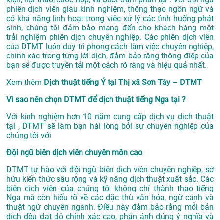
phiên dịch viên giàu kinh nghiệm, thông thạo ngôn ngữ và
có khả năng linh hoạt trong việc xử lý các tình huống phát
sinh, chúng tôi đảm bảo mang đến cho khách hàng một
trải nghiệm phiên dịch chuyên nghiệp. Các phiên dịch viên
của DTMT luôn duy trì phong cách làm việc chuyên nghiệp,
chính xác trong từng lời dịch, đảm bảo rằng thông điệp của
bạn sẽ được truyền tải một cách rõ ràng và hiệu quả nhất.
Xem thêm
Dịch thuật tiếng Ý tại Thị xã Sơn Tây – DTMT
Vì sao nên chọn DTMT để dịch thuật tiếng Nga tại ?
Với kinh nghiệm hơn 10 năm cung cấp dịch vụ
dịch thuật
tại
, DTMT sẽ làm bạn hài lòng bởi sự chuyên nghiệp của
chúng tôi với
Đội ngũ biên dịch viên chuyên môn cao
DTMT tự hào với đội ngũ biên dịch viên chuyên nghiệp, sở
hữu kiến thức sâu rộng và kỹ năng dịch thuật xuất sắc. Các
biên dịch viên của chúng tôi không chỉ thành thạo tiếng
Nga mà còn hiểu rõ về các đặc thù văn hóa, ngữ cảnh và
thuật ngữ chuyên ngành. Điều này đảm bảo rằng mỗi bản
dịch đều đạt độ chính xác cao, phản ánh đúng ý nghĩa và