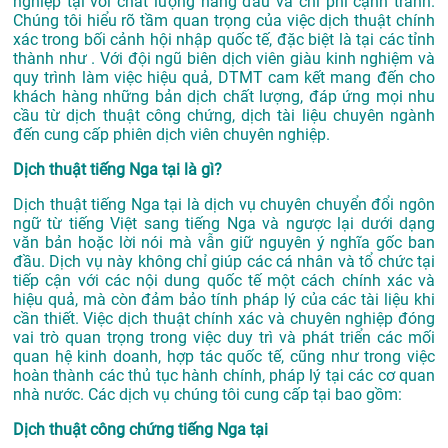
nghiệp tại với chất lượng hàng đầu và chi phí cạnh tranh.
Chúng tôi hiểu rõ tầm quan trọng của việc dịch thuật chính
xác trong bối cảnh hội nhập quốc tế, đặc biệt là tại các tỉnh
thành như . Với đội ngũ biên dịch viên giàu kinh nghiệm và
quy trình làm việc hiệu quả, DTMT cam kết mang đến cho
khách hàng những bản dịch chất lượng, đáp ứng mọi nhu
cầu từ dịch thuật công chứng, dịch tài liệu chuyên ngành
đến cung cấp phiên dịch viên chuyên nghiệp.
Dịch thuật tiếng Nga tại là gì?
Dịch thuật tiếng Nga tại là dịch vụ chuyên chuyển đổi ngôn
ngữ từ tiếng Việt sang tiếng Nga và ngược lại dưới dạng
văn bản hoặc lời nói mà vẫn giữ nguyên ý nghĩa gốc ban
đầu. Dịch vụ này không chỉ giúp các cá nhân và tổ chức tại
tiếp cận với các nội dung quốc tế một cách chính xác và
hiệu quả, mà còn đảm bảo tính pháp lý của các tài liệu khi
cần thiết. Việc dịch thuật chính xác và chuyên nghiệp đóng
vai trò quan trọng trong việc duy trì và phát triển các mối
quan hệ kinh doanh, hợp tác quốc tế, cũng như trong việc
hoàn thành các thủ tục hành chính, pháp lý tại các cơ quan
nhà nước. Các dịch vụ chúng tôi cung cấp tại bao gồm:
Dịch thuật công chứng tiếng Nga tại