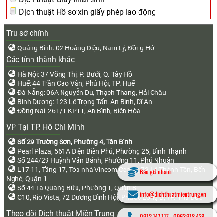
Dịch thuật Hồ sơ xin giấy phép lao động
Trụ sở chính
Quảng Bình: 02 Hoàng Diệu, Nam Lý, Đồng Hới
Các tỉnh thành khác
Hà Nội: 37 Võng Thị, P. Bưởi, Q. Tây Hồ
Huế: 44 Trần Cao Vân, Phú Hội, TP. Huế
Đà Nẵng: 06A Nguyễn Du, Thạch Thang, Hải Châu
Bình Dương: 123 Lê Trọng Tấn, An Bình, Dĩ An
Đồng Nai: 261/1 KP11, An Bình, Biên Hòa
VP Tại TP. Hồ Chí Minh
Số 29 Trường Sơn, Phường 4, Tân Bình
Pearl Plaza, 561A Điện Biên Phủ, Phường 25, Bình Thạnh
Số 244/29 Huỳnh Văn Bánh, Phường 11, Phú Nhuận
L17-11, Tầng 17, Tòa nhà Vincom Center, 72 Lê Thánh Tôn, Bến
Báo giá nhanh
Nghé, Quận 1
Số 44 Tạ Quang Bửu, Phường 1, Quận 8
info@dichthuatmientrung.vn
C10, Rio Vista, 72 Dương Đình Hội, Phước Long B, TP. Thủ Đức
Theo dõi Dịch thuật Miền Trung
0912.147.117
-
0963.918.438