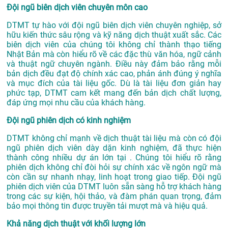
Đội ngũ biên dịch viên chuyên môn cao
DTMT tự hào với đội ngũ biên dịch viên chuyên nghiệp, sở
hữu kiến thức sâu rộng và kỹ năng dịch thuật xuất sắc. Các
biên dịch viên của chúng tôi không chỉ thành thạo tiếng
Nhật Bản mà còn hiểu rõ về các đặc thù văn hóa, ngữ cảnh
và thuật ngữ chuyên ngành. Điều này đảm bảo rằng mỗi
bản dịch đều đạt độ chính xác cao, phản ánh đúng ý nghĩa
và mục đích của tài liệu gốc. Dù là tài liệu đơn giản hay
phức tạp, DTMT cam kết mang đến bản dịch chất lượng,
đáp ứng mọi nhu cầu của khách hàng.
Đội ngũ phiên dịch có kinh nghiệm
DTMT không chỉ mạnh về dịch thuật tài liệu mà còn có đội
ngũ phiên dịch viên dày dặn kinh nghiệm, đã thực hiện
thành công nhiều dự án lớn tại . Chúng tôi hiểu rõ rằng
phiên dịch không chỉ đòi hỏi sự chính xác về ngôn ngữ mà
còn cần sự nhanh nhạy, linh hoạt trong giao tiếp. Đội ngũ
phiên dịch viên của DTMT luôn sẵn sàng hỗ trợ khách hàng
trong các sự kiện, hội thảo, và đàm phán quan trọng, đảm
bảo mọi thông tin được truyền tải mượt mà và hiệu quả.
Khả năng dịch thuật với khối lượng lớn