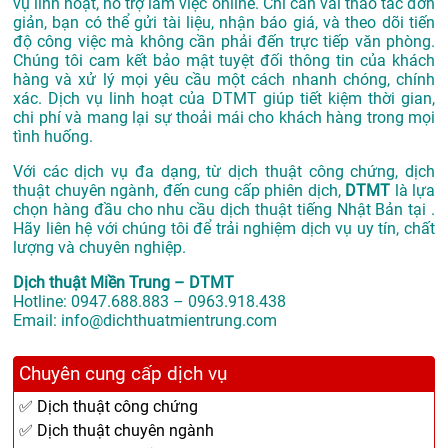
vụ linh hoạt, hỗ trợ làm việc online. Chỉ cần vài thao tác đơn
giản, bạn có thể gửi tài liệu, nhận báo giá, và theo dõi tiến
độ công việc mà không cần phải đến trực tiếp văn phòng.
Chúng tôi cam kết bảo mật tuyệt đối thông tin của khách
hàng và xử lý mọi yêu cầu một cách nhanh chóng, chính
xác. Dịch vụ linh hoạt của DTMT giúp tiết kiệm thời gian,
chi phí và mang lại sự thoải mái cho khách hàng trong mọi
tình huống.
Với các dịch vụ đa dạng, từ dịch thuật công chứng, dịch
thuật chuyên ngành, đến cung cấp phiên dịch,
DTMT
là lựa
chọn hàng đầu cho nhu cầu dịch thuật tiếng Nhật Bản tại .
Hãy liên hệ với chúng tôi để trải nghiệm dịch vụ uy tín, chất
lượng và chuyên nghiệp.
Dịch thuật Miền Trung – DTMT
Hotline: 0947.688.883 – 0963.918.438
Email: info@dichthuatmientrung.com
Chuyên cung cấp dịch vụ
✅ Dịch thuật công chứng
✅ Dịch thuật chuyên ngành