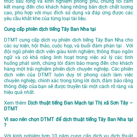
thức sâu rộng và kinh nghiệm phong phú, chúng tôi cam
kết mang đến cho khách hàng những bản dịch chất lượng
cao, phù hợp với mục đích sử dụng và đáp ứng được các
yêu cầu khắt khe của từng loại tài liệu.
Cung cấp phiên dịch tiếng Tây Ban Nha tại
DTMT cung cấp dịch vụ phiên dịch tiếng Tây Ban Nha cho
các sự kiện, hội thảo, cuộc họp, và buổi đàm phán tại . Với
đội ngũ phiên dịch viên giàu kinh nghiệm, thông thạo ngôn
ngữ và có khả năng linh hoạt trong việc xử lý các tình
huống phát sinh, chúng tôi đảm bảo mang đến cho khách
hàng một trải nghiệm phiên dịch chuyên nghiệp. Các phiên
dịch viên của DTMT luôn duy trì phong cách làm việc
chuyên nghiệp, chính xác trong từng lời dịch, đảm bảo rằng
thông điệp của bạn sẽ được truyền tải một cách rõ ràng và
hiệu quả nhất.
Xem thêm
Dịch thuật tiếng Đan Mạch tại Thị xã Sơn Tây –
DTMT
Vì sao nên chọn DTMT để dịch thuật tiếng Tây Ban Nha tại
?
Với kinh nghiệm hơn 10 năm cung cấp dịch vụ
dịch thuật