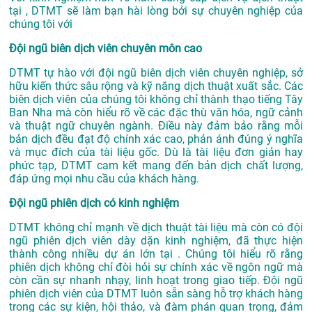
tại
, DTMT sẽ làm bạn hài lòng bởi sự chuyên nghiệp của
chúng tôi với
Đội ngũ biên dịch viên chuyên môn cao
DTMT tự hào với đội ngũ biên dịch viên chuyên nghiệp, sở
hữu kiến thức sâu rộng và kỹ năng dịch thuật xuất sắc. Các
biên dịch viên của chúng tôi không chỉ thành thạo tiếng Tây
Ban Nha mà còn hiểu rõ về các đặc thù văn hóa, ngữ cảnh
và thuật ngữ chuyên ngành. Điều này đảm bảo rằng mỗi
bản dịch đều đạt độ chính xác cao, phản ánh đúng ý nghĩa
và mục đích của tài liệu gốc. Dù là tài liệu đơn giản hay
phức tạp, DTMT cam kết mang đến bản dịch chất lượng,
đáp ứng mọi nhu cầu của khách hàng.
Đội ngũ phiên dịch có kinh nghiệm
DTMT không chỉ mạnh về dịch thuật tài liệu mà còn có đội
ngũ phiên dịch viên dày dặn kinh nghiệm, đã thực hiện
thành công nhiều dự án lớn tại . Chúng tôi hiểu rõ rằng
phiên dịch không chỉ đòi hỏi sự chính xác về ngôn ngữ mà
còn cần sự nhanh nhạy, linh hoạt trong giao tiếp. Đội ngũ
phiên dịch viên của DTMT luôn sẵn sàng hỗ trợ khách hàng
trong các sự kiện, hội thảo, và đàm phán quan trọng, đảm