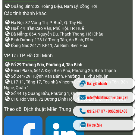
Quảng Bình: 02 Hoàng Diệu, Nam Lý, Đồng Hới
Các tỉnh thành khác
Hà Nội: 37 Võng Thị, P. Bưởi, Q. Tây Hồ
Huế: 44 Trần Cao Vân, Phú Hội, TP. Huế
Đà Nẵng: 06A Nguyễn Du, Thạch Thang, Hải Châu
Bình Dương: 123 Lê Trọng Tấn, An Bình, Dĩ An
Đồng Nai: 261/1 KP11, An Bình, Biên Hòa
VP Tại TP. Hồ Chí Minh
Số 29 Trường Sơn, Phường 4, Tân Bình
Pearl Plaza, 561A Điện Biên Phủ, Phường 25, Bình Thạnh
Số 244/29 Huỳnh Văn Bánh, Phường 11, Phú Nhuận
L17-11, Tầng 17, Tòa nhà Vincom Center, 72 Lê Thánh Tôn, Bến
Báo giá nhanh
Nghé, Quận 1
Số 44 Tạ Quang Bửu, Phường 1, Quận 8
info@dichthuatmientrung.vn
C10, Rio Vista, 72 Dương Đình Hội, Phước Long B, TP. Thủ Đức
Theo dõi Dịch thuật Miền Trung
0912.147.117
-
0963.918.438
Hỗ trợ Zalo