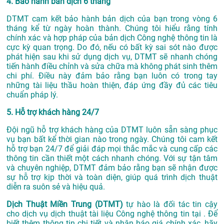
4. Bảo hành bản dịch 6 tháng
DTMT cam kết bảo hành bản dịch của bạn trong vòng 6
tháng kể từ ngày hoàn thành. Chúng tôi hiểu rằng tính
chính xác và hợp pháp của bản dịch Công nghệ thông tin là
cực kỳ quan trọng. Do đó, nếu có bất kỳ sai sót nào được
phát hiện sau khi sử dụng dịch vụ, DTMT sẽ nhanh chóng
tiến hành điều chỉnh và sửa chữa mà không phát sinh thêm
chi phí. Điều này đảm bảo rằng bạn luôn có trong tay
những tài liệu thầu hoàn thiện, đáp ứng đầy đủ các tiêu
chuẩn pháp lý.
5. Hỗ trợ khách hàng 24/7
Đội ngũ hỗ trợ khách hàng của DTMT luôn sẵn sàng phục
vụ bạn bất kể thời gian nào trong ngày. Chúng tôi cam kết
hỗ trợ bạn 24/7 để giải đáp mọi thắc mắc và cung cấp các
thông tin cần thiết một cách nhanh chóng. Với sự tận tâm
và chuyên nghiệp, DTMT đảm bảo rằng bạn sẽ nhận được
sự hỗ trợ kịp thời và toàn diện, giúp quá trình dịch thuật
diễn ra suôn sẻ và hiệu quả.
Dịch Thuật Miền Trung (DTMT)
tự hào là đối tác tin cậy
cho dịch vụ dịch thuật tài liệu Công nghệ thông tin tại . Để
biết thêm thông tin chi tiết và nhận báo giá chính xác, hãy