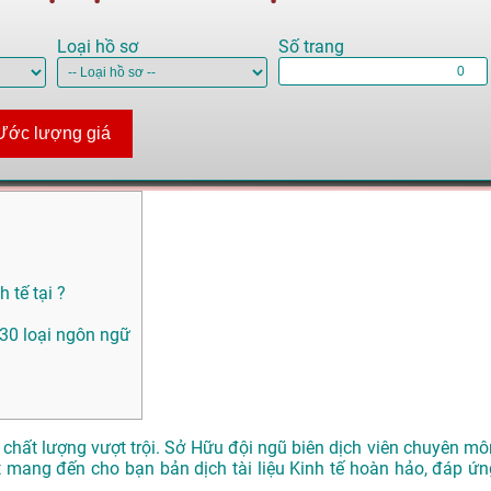
Loại hồ sơ
Số trang
Ước lượng giá
 tế tại ?
n 30 loại ngôn ngữ
i chất lượng vượt trội. Sở Hữu đội ngũ biên dịch viên chuyên mô
 mang đến cho bạn bản dịch tài liệu Kinh tế hoàn hảo, đáp ứn