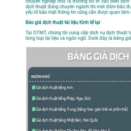
chuyên nghiệp như là thường bố trí các biên dịc
dịch thuật đúng chuyên ngành thì mới đảm bảo đượ
yếu tố bảo mật thông tin cũng cần được quan tâm 
Báo giá dịch thuật tài liệu Kinh tế tại
Tại DTMT, chúng tôi cung cấp dịch vụ dịch thuật t
từng loại tài liệu và ngôn ngữ. Dưới đây là bảng g