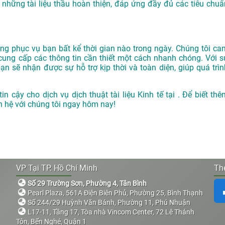
 những tài liệu thầu hoàn thiện, đáp ứng đầy đủ các tiêu chuẩ
g phục vụ bạn bất kể thời gian nào trong ngày. Chúng tôi ca
cung cấp các thông tin cần thiết một cách nhanh chóng. Với s
 sẽ nhận được sự hỗ trợ kịp thời và toàn diện, giúp quá trìn
in cậy cho dịch vụ dịch thuật tài liệu Kinh tế tại . Để biết th
iên hệ với chúng tôi ngay hôm nay!
VP Tại TP. Hồ Chí Minh
The
Số 29 Trường Sơn, Phường 4, Tân Bình
Pearl Plaza, 561A Điện Biên Phủ, Phường 25, Bình Thạnh
Số 244/29 Huỳnh Văn Bánh, Phường 11, Phú Nhuận
L17-11, Tầng 17, Tòa nhà Vincom Center, 72 Lê Thánh
Tôn, Bến Nghé, Quận 1