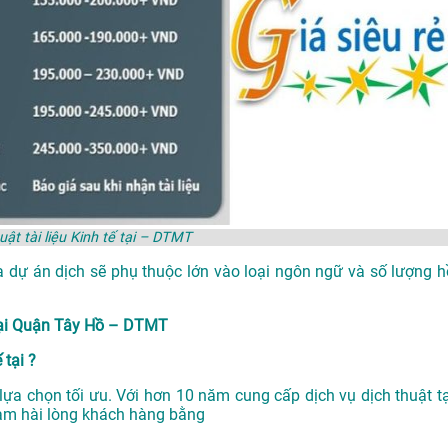
uật tài liệu Kinh tế tại – DTMT
a dự án dịch sẽ phụ thuộc lớn vào loại ngôn ngữ và số lượng h
 tại Quận Tây Hồ – DTMT
 tại ?
sự lựa chọn tối ưu. Với hơn 10 năm cung cấp dịch vụ
dịch thuật t
àm hài lòng khách hàng bằng