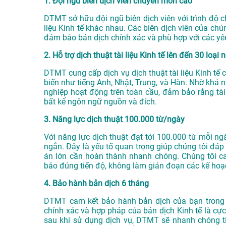
1. Đội ngũ biên dịch viên chuyên môn cao
DTMT sở hữu đội ngũ biên dịch viên với trình độ 
liệu Kinh tế khác nhau. Các biên dịch viên của ch
đảm bảo bản dịch chính xác và phù hợp với các yêu
2. Hỗ trợ dịch thuật tài liệu Kinh tế lên đến 30 loại
DTMT cung cấp dịch vụ dịch thuật tài liệu Kinh t
biến như tiếng Anh, Nhật, Trung, và Hàn. Nhờ khả 
nghiệp hoạt động trên toàn cầu, đảm bảo rằng tài 
bất kể ngôn ngữ nguồn và đích.
3. Năng lực dịch thuật 100.000 từ/ngày
Với năng lực dịch thuật đạt tới 100.000 từ mỗi ngà
ngắn. Đây là yếu tố quan trọng giúp chúng tôi đáp 
án lớn cần hoàn thành nhanh chóng. Chúng tôi c
bảo đúng tiến độ, không làm gián đoạn các kế hoạ
4. Bảo hành bản dịch 6 tháng
DTMT cam kết bảo hành bản dịch của bạn trong v
chính xác và hợp pháp của bản dịch Kinh tế là cực
sau khi sử dụng dịch vụ, DTMT sẽ nhanh chóng t