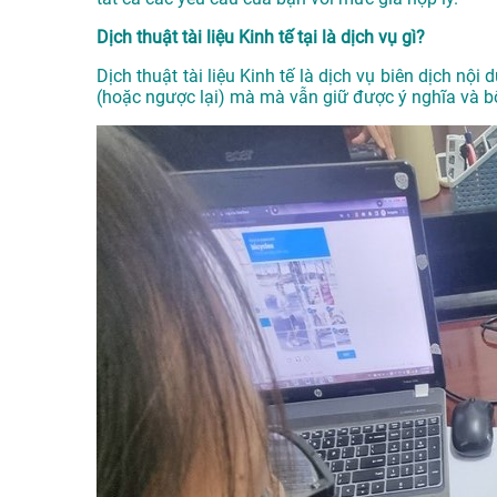
Dịch thuật tài liệu Kinh tế tại là dịch vụ gì?
Dịch thuật tài liệu Kinh tế là dịch vụ biên dịch nội
(hoặc ngược lại) mà mà vẫn giữ được ý nghĩa và bố