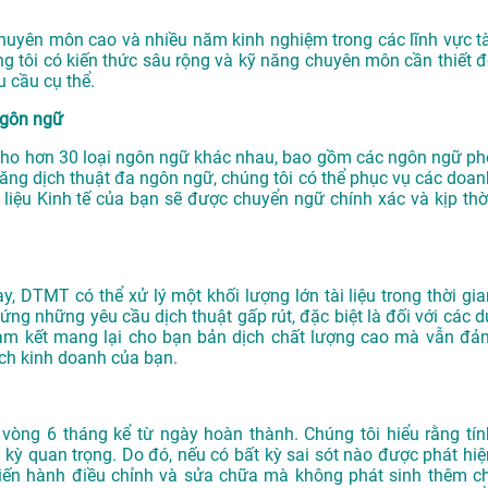
chuyên môn cao và nhiều năm kinh nghiệm trong các lĩnh vực tà
úng tôi có kiến thức sâu rộng và kỹ năng chuyên môn cần thiết đ
 cầu cụ thể.
 ngôn ngữ
ế cho hơn 30 loại ngôn ngữ khác nhau, bao gồm các ngôn ngữ ph
năng dịch thuật đa ngôn ngữ, chúng tôi có thể phục vụ các doan
liệu Kinh tế của bạn sẽ được chuyển ngữ chính xác và kịp thời
y, DTMT có thể xử lý một khối lượng lớn tài liệu trong thời gia
ứng những yêu cầu dịch thuật gấp rút, đặc biệt là đối với các d
am kết mang lại cho bạn bản dịch chất lượng cao mà vẫn đả
ch kinh doanh của bạn.
òng 6 tháng kể từ ngày hoàn thành. Chúng tôi hiểu rằng tín
 kỳ quan trọng. Do đó, nếu có bất kỳ sai sót nào được phát hiệ
iến hành điều chỉnh và sửa chữa mà không phát sinh thêm ch