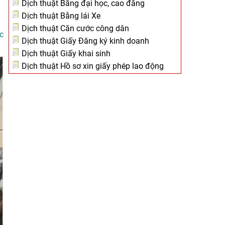
Dịch thuật Bằng đại học, cao đẳng
Dịch thuật Bằng lái Xe
Dịch thuật Căn cước công dân
ác
Dịch thuật Giấy Đăng ký kinh doanh
Dịch thuật Giấy khai sinh
Dịch thuật Hồ sơ xin giấy phép lao động