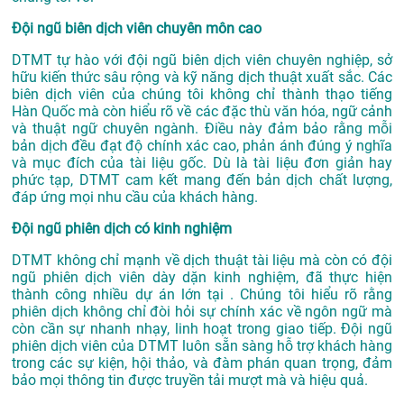
Đội ngũ biên dịch viên chuyên môn cao
DTMT tự hào với đội ngũ biên dịch viên chuyên nghiệp, sở
hữu kiến thức sâu rộng và kỹ năng dịch thuật xuất sắc. Các
biên dịch viên của chúng tôi không chỉ thành thạo tiếng
Hàn Quốc mà còn hiểu rõ về các đặc thù văn hóa, ngữ cảnh
và thuật ngữ chuyên ngành. Điều này đảm bảo rằng mỗi
bản dịch đều đạt độ chính xác cao, phản ánh đúng ý nghĩa
và mục đích của tài liệu gốc. Dù là tài liệu đơn giản hay
phức tạp, DTMT cam kết mang đến bản dịch chất lượng,
đáp ứng mọi nhu cầu của khách hàng.
Đội ngũ phiên dịch có kinh nghiệm
DTMT không chỉ mạnh về dịch thuật tài liệu mà còn có đội
ngũ phiên dịch viên dày dặn kinh nghiệm, đã thực hiện
thành công nhiều dự án lớn tại . Chúng tôi hiểu rõ rằng
phiên dịch không chỉ đòi hỏi sự chính xác về ngôn ngữ mà
còn cần sự nhanh nhạy, linh hoạt trong giao tiếp. Đội ngũ
phiên dịch viên của DTMT luôn sẵn sàng hỗ trợ khách hàng
trong các sự kiện, hội thảo, và đàm phán quan trọng, đảm
bảo mọi thông tin được truyền tải mượt mà và hiệu quả.