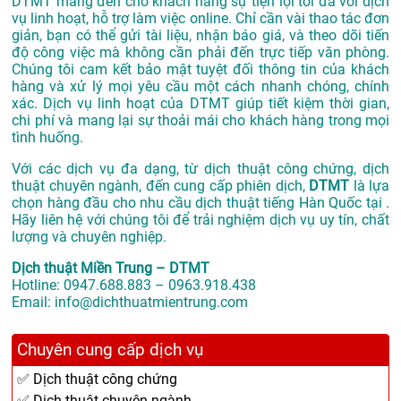
DTMT mang đến cho khách hàng sự tiện lợi tối đa với dịch
vụ linh hoạt, hỗ trợ làm việc online. Chỉ cần vài thao tác đơn
giản, bạn có thể gửi tài liệu, nhận báo giá, và theo dõi tiến
độ công việc mà không cần phải đến trực tiếp văn phòng.
Chúng tôi cam kết bảo mật tuyệt đối thông tin của khách
hàng và xử lý mọi yêu cầu một cách nhanh chóng, chính
xác. Dịch vụ linh hoạt của DTMT giúp tiết kiệm thời gian,
chi phí và mang lại sự thoải mái cho khách hàng trong mọi
tình huống.
Với các dịch vụ đa dạng, từ dịch thuật công chứng, dịch
thuật chuyên ngành, đến cung cấp phiên dịch,
DTMT
là lựa
chọn hàng đầu cho nhu cầu dịch thuật tiếng Hàn Quốc tại .
Hãy liên hệ với chúng tôi để trải nghiệm dịch vụ uy tín, chất
lượng và chuyên nghiệp.
Dịch thuật Miền Trung – DTMT
Hotline: 0947.688.883 – 0963.918.438
Email: info@dichthuatmientrung.com
Chuyên cung cấp dịch vụ
✅ Dịch thuật công chứng
✅ Dịch thuật chuyên ngành