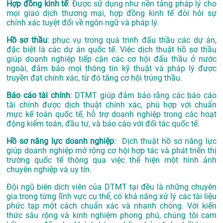
Hợp đồng kinh tế
: Được sử dụng như nền tảng pháp lý cho
mọi giao dịch thương mại, hợp đồng kinh tế đòi hỏi sự
chính xác tuyệt đối về ngôn ngữ và pháp lý.
Hồ sơ thầu
: phục vụ trong quá trình đấu thầu các dự án,
đặc biệt là các dự án quốc tế. Việc dịch thuật hồ sơ thầu
giúp doanh nghiệp tiếp cận các cơ hội đấu thầu ở nước
ngoài, đảm bảo mọi thông tin kỹ thuật và pháp lý được
truyền đạt chính xác, từ đó tăng cơ hội trúng thầu.
Báo cáo tài chính
: DTMT giúp đảm bảo rằng các báo cáo
tài chính được dịch thuật chính xác, phù hợp với chuẩn
mực kế toán quốc tế, hỗ trợ doanh nghiệp trong các hoạt
động kiểm toán, đầu tư, và báo cáo với đối tác quốc tế.
Hồ sơ năng lực doanh nghiệp
: Dịch thuật hồ sơ năng lực
giúp doanh nghiệp mở rộng cơ hội hợp tác và phát triển thị
trường quốc tế thông qua việc thể hiện một hình ảnh
chuyên nghiệp và uy tín.
Đội ngũ biên dịch viên của DTMT tại đều là những chuyên
gia trong từng lĩnh vực cụ thể, có khả năng xử lý các tài liệu
phức tạp một cách chuẩn xác và nhanh chóng. Với kiến
thức sâu rộng và kinh nghiệm phong phú, chúng tôi cam