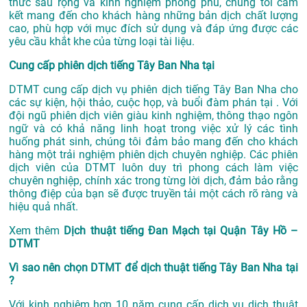
thức sâu rộng và kinh nghiệm phong phú, chúng tôi cam
kết mang đến cho khách hàng những bản dịch chất lượng
cao, phù hợp với mục đích sử dụng và đáp ứng được các
yêu cầu khắt khe của từng loại tài liệu.
Cung cấp phiên dịch tiếng Tây Ban Nha tại
DTMT cung cấp dịch vụ phiên dịch tiếng Tây Ban Nha cho
các sự kiện, hội thảo, cuộc họp, và buổi đàm phán tại . Với
đội ngũ phiên dịch viên giàu kinh nghiệm, thông thạo ngôn
ngữ và có khả năng linh hoạt trong việc xử lý các tình
huống phát sinh, chúng tôi đảm bảo mang đến cho khách
hàng một trải nghiệm phiên dịch chuyên nghiệp. Các phiên
dịch viên của DTMT luôn duy trì phong cách làm việc
chuyên nghiệp, chính xác trong từng lời dịch, đảm bảo rằng
thông điệp của bạn sẽ được truyền tải một cách rõ ràng và
hiệu quả nhất.
Xem thêm
Dịch thuật tiếng Đan Mạch tại Quận Tây Hồ –
DTMT
Vì sao nên chọn DTMT để dịch thuật tiếng Tây Ban Nha tại
?
Với kinh nghiệm hơn 10 năm cung cấp dịch vụ
dịch thuật