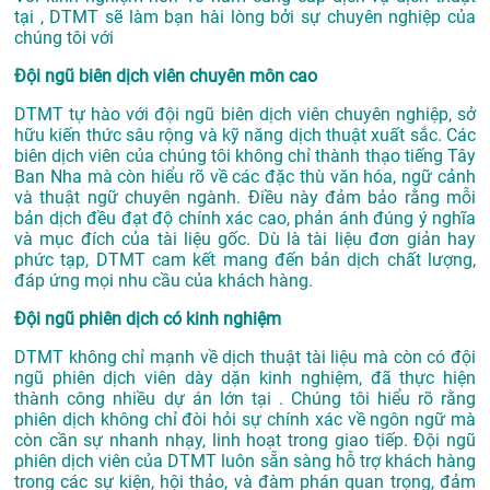
tại
, DTMT sẽ làm bạn hài lòng bởi sự chuyên nghiệp của
chúng tôi với
Đội ngũ biên dịch viên chuyên môn cao
DTMT tự hào với đội ngũ biên dịch viên chuyên nghiệp, sở
hữu kiến thức sâu rộng và kỹ năng dịch thuật xuất sắc. Các
biên dịch viên của chúng tôi không chỉ thành thạo tiếng Tây
Ban Nha mà còn hiểu rõ về các đặc thù văn hóa, ngữ cảnh
và thuật ngữ chuyên ngành. Điều này đảm bảo rằng mỗi
bản dịch đều đạt độ chính xác cao, phản ánh đúng ý nghĩa
và mục đích của tài liệu gốc. Dù là tài liệu đơn giản hay
phức tạp, DTMT cam kết mang đến bản dịch chất lượng,
đáp ứng mọi nhu cầu của khách hàng.
Đội ngũ phiên dịch có kinh nghiệm
DTMT không chỉ mạnh về dịch thuật tài liệu mà còn có đội
ngũ phiên dịch viên dày dặn kinh nghiệm, đã thực hiện
thành công nhiều dự án lớn tại . Chúng tôi hiểu rõ rằng
phiên dịch không chỉ đòi hỏi sự chính xác về ngôn ngữ mà
còn cần sự nhanh nhạy, linh hoạt trong giao tiếp. Đội ngũ
phiên dịch viên của DTMT luôn sẵn sàng hỗ trợ khách hàng
trong các sự kiện, hội thảo, và đàm phán quan trọng, đảm