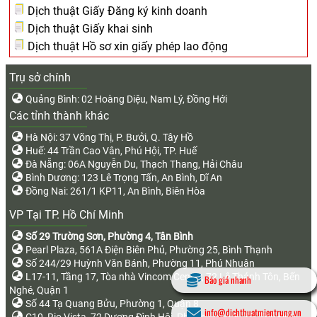
Dịch thuật Giấy Đăng ký kinh doanh
Dịch thuật Giấy khai sinh
Dịch thuật Hồ sơ xin giấy phép lao động
Trụ sở chính
Quảng Bình: 02 Hoàng Diệu, Nam Lý, Đồng Hới
Các tỉnh thành khác
Hà Nội: 37 Võng Thị, P. Bưởi, Q. Tây Hồ
Huế: 44 Trần Cao Vân, Phú Hội, TP. Huế
Đà Nẵng: 06A Nguyễn Du, Thạch Thang, Hải Châu
Bình Dương: 123 Lê Trọng Tấn, An Bình, Dĩ An
Đồng Nai: 261/1 KP11, An Bình, Biên Hòa
VP Tại TP. Hồ Chí Minh
Số 29 Trường Sơn, Phường 4, Tân Bình
Pearl Plaza, 561A Điện Biên Phủ, Phường 25, Bình Thạnh
Số 244/29 Huỳnh Văn Bánh, Phường 11, Phú Nhuận
L17-11, Tầng 17, Tòa nhà Vincom Center, 72 Lê Thánh Tôn, Bến
Báo giá nhanh
Nghé, Quận 1
Số 44 Tạ Quang Bửu, Phường 1, Quận 8
info@dichthuatmientrung.vn