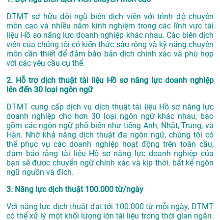
DTMT sở hữu đội ngũ biên dịch viên với trình độ chuyên
môn cao và nhiều năm kinh nghiệm trong các lĩnh vực tài
liệu Hồ sơ năng lực doanh nghiệp khác nhau. Các biên dịch
viên của chúng tôi có kiến thức sâu rộng và kỹ năng chuyên
môn cần thiết để đảm bảo bản dịch chính xác và phù hợp
với các yêu cầu cụ thể.
2. Hỗ trợ dịch thuật tài liệu Hồ sơ năng lực doanh nghiệp
lên đến 30 loại ngôn ngữ
DTMT cung cấp dịch vụ dịch thuật tài liệu Hồ sơ năng lực
doanh nghiệp cho hơn 30 loại ngôn ngữ khác nhau, bao
gồm các ngôn ngữ phổ biến như tiếng Anh, Nhật, Trung, và
Hàn. Nhờ khả năng dịch thuật đa ngôn ngữ, chúng tôi có
thể phục vụ các doanh nghiệp hoạt động trên toàn cầu,
đảm bảo rằng tài liệu Hồ sơ năng lực doanh nghiệp của
bạn sẽ được chuyển ngữ chính xác và kịp thời, bất kể ngôn
ngữ nguồn và đích.
3. Năng lực dịch thuật 100.000 từ/ngày
Với năng lực dịch thuật đạt tới 100.000 từ mỗi ngày, DTMT
có thể xử lý một khối lượng lớn tài liệu trong thời gian ngắn.