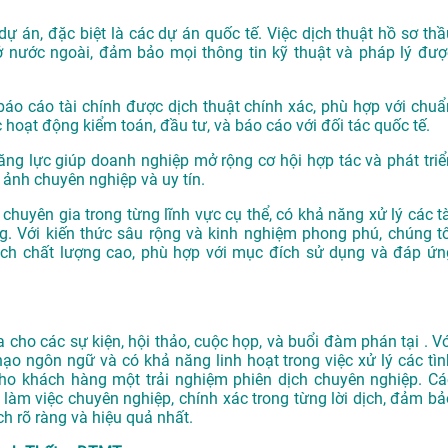
dự án, đặc biệt là các dự án quốc tế. Việc dịch thuật hồ sơ thầ
ở nước ngoài, đảm bảo mọi thông tin kỹ thuật và pháp lý đượ
o cáo tài chính được dịch thuật chính xác, phù hợp với chuẩ
 hoạt động kiểm toán, đầu tư, và báo cáo với đối tác quốc tế.
ăng lực giúp doanh nghiệp mở rộng cơ hội hợp tác và phát triể
 ảnh chuyên nghiệp và uy tín.
chuyên gia trong từng lĩnh vực cụ thể, có khả năng xử lý các tà
. Với kiến thức sâu rộng và kinh nghiệm phong phú, chúng tô
h chất lượng cao, phù hợp với mục đích sử dụng và đáp ứn
cho các sự kiện, hội thảo, cuộc họp, và buổi đàm phán tại . Vớ
hạo ngôn ngữ và có khả năng linh hoạt trong việc xử lý các tìn
o khách hàng một trải nghiệm phiên dịch chuyên nghiệp. Cá
làm việc chuyên nghiệp, chính xác trong từng lời dịch, đảm bả
h rõ ràng và hiệu quả nhất.