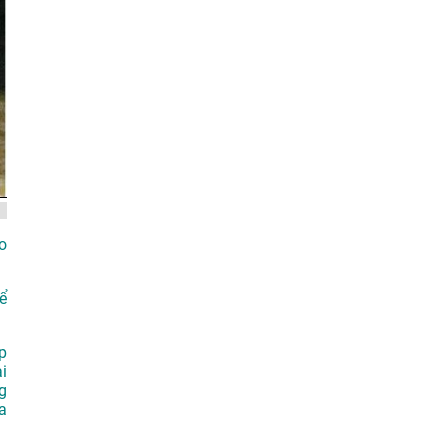
o
ể
p
i
g
a