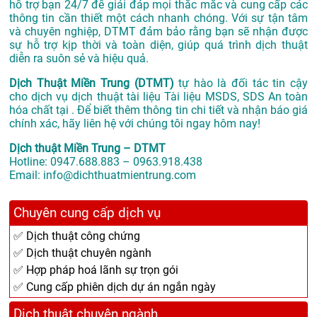
hỗ trợ bạn 24/7 để giải đáp mọi thắc mắc và cung cấp các
thông tin cần thiết một cách nhanh chóng. Với sự tận tâm
và chuyên nghiệp, DTMT đảm bảo rằng bạn sẽ nhận được
sự hỗ trợ kịp thời và toàn diện, giúp quá trình dịch thuật
diễn ra suôn sẻ và hiệu quả.
Dịch Thuật Miền Trung (DTMT)
tự hào là đối tác tin cậy
cho dịch vụ dịch thuật tài liệu Tài liệu MSDS, SDS An toàn
hóa chất tại . Để biết thêm thông tin chi tiết và nhận báo giá
chính xác, hãy liên hệ với chúng tôi ngay hôm nay!
Dịch thuật Miền Trung – DTMT
Hotline: 0947.688.883 – 0963.918.438
Email: info@dichthuatmientrung.com
Chuyên cung cấp dịch vụ
✅ Dịch thuật công chứng
✅ Dịch thuật chuyên ngành
✅ Hợp pháp hoá lãnh sự trọn gói
✅ Cung cấp phiên dịch dự án ngắn ngày
Dịch thuật chuyên ngành