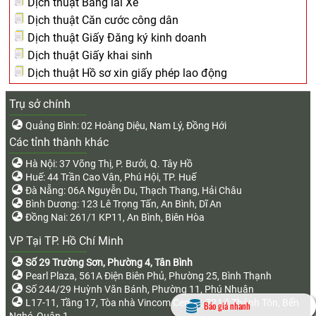
Dịch thuật Bằng lái Xe
Dịch thuật Căn cước công dân
Dịch thuật Giấy Đăng ký kinh doanh
Dịch thuật Giấy khai sinh
Dịch thuật Hồ sơ xin giấy phép lao động
Trụ sở chính
Quảng Bình: 02 Hoàng Diệu, Nam Lý, Đồng Hới
Các tỉnh thành khác
Hà Nội: 37 Võng Thị, P. Bưởi, Q. Tây Hồ
Huế: 44 Trần Cao Vân, Phú Hội, TP. Huế
Đà Nẵng: 06A Nguyễn Du, Thạch Thang, Hải Châu
Bình Dương: 123 Lê Trọng Tấn, An Bình, Dĩ An
Đồng Nai: 261/1 KP11, An Bình, Biên Hòa
VP Tại TP. Hồ Chí Minh
Số 29 Trường Sơn, Phường 4, Tân Bình
Pearl Plaza, 561A Điện Biên Phủ, Phường 25, Bình Thạnh
Số 244/29 Huỳnh Văn Bánh, Phường 11, Phú Nhuận
L17-11, Tầng 17, Tòa nhà Vincom Center, 72 Lê Thánh Tôn, Bến
Báo giá nhanh