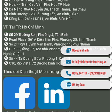
Huế: 44 Trần Cao Vân, Phú Hội, TP. Huế
Đà Nẵng: 06A Nguyễn Du, Thạch Thang, Hải Châu
Bình Dương: 123 Lê Trọng Tấn, An Bình, Dĩ An
Đồng Nai: 261/1 KP11, An Bình, Biên Hòa
VP Tại TP. Hồ Chí Minh
Số 29 Trường Sơn, Phường 4, Tân Bình
Pearl Plaza, 561A Điện Biên Phủ, Phường 25, Bình Thạnh
Số 244/29 Huỳnh Văn Bánh, Phường 11, Phú Nhuận
L17-11, Tầng 17, Tòa nhà Vincom Center, 72 Lê Thánh Tôn, Bến
Báo giá nhanh
Nghé, Quận 1
Số 44 Tạ Quang Bửu, Phường 1, Quận 8
info@dichthuatmientrung.vn
C10, Rio Vista, 72 Dương Đình Hội, Phước Long B, TP. Thủ Đức
Theo dõi Dịch thuật Miền Trung
0912.147.117
-
0963.918.438
Hỗ trợ Zalo