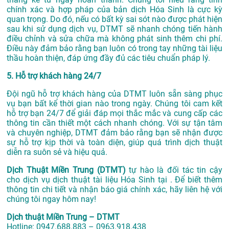
chính xác và hợp pháp của bản dịch Hóa Sinh là cực kỳ
quan trọng. Do đó, nếu có bất kỳ sai sót nào được phát hiện
sau khi sử dụng dịch vụ, DTMT sẽ nhanh chóng tiến hành
điều chỉnh và sửa chữa mà không phát sinh thêm chi phí.
Điều này đảm bảo rằng bạn luôn có trong tay những tài liệu
thầu hoàn thiện, đáp ứng đầy đủ các tiêu chuẩn pháp lý.
5. Hỗ trợ khách hàng 24/7
Đội ngũ hỗ trợ khách hàng của DTMT luôn sẵn sàng phục
vụ bạn bất kể thời gian nào trong ngày. Chúng tôi cam kết
hỗ trợ bạn 24/7 để giải đáp mọi thắc mắc và cung cấp các
thông tin cần thiết một cách nhanh chóng. Với sự tận tâm
và chuyên nghiệp, DTMT đảm bảo rằng bạn sẽ nhận được
sự hỗ trợ kịp thời và toàn diện, giúp quá trình dịch thuật
diễn ra suôn sẻ và hiệu quả.
Dịch Thuật Miền Trung (DTMT)
tự hào là đối tác tin cậy
cho dịch vụ dịch thuật tài liệu Hóa Sinh tại . Để biết thêm
thông tin chi tiết và nhận báo giá chính xác, hãy liên hệ với
chúng tôi ngay hôm nay!
Dịch thuật Miền Trung – DTMT
Hotline: 0947.688.883 – 0963.918.438