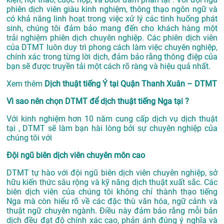
phiên dịch viên giàu kinh nghiệm, thông thạo ngôn ngữ và
có khả năng linh hoạt trong việc xử lý các tình huống phát
sinh, chúng tôi đảm bảo mang đến cho khách hàng một
trải nghiệm phiên dịch chuyên nghiệp. Các phiên dịch viên
của DTMT luôn duy trì phong cách làm việc chuyên nghiệp,
chính xác trong từng lời dịch, đảm bảo rằng thông điệp của
bạn sẽ được truyền tải một cách rõ ràng và hiệu quả nhất.
Xem thêm
Dịch thuật tiếng Ý tại Quận Thanh Xuân – DTMT
Vì sao nên chọn DTMT để dịch thuật tiếng Nga tại ?
Với kinh nghiệm hơn 10 năm cung cấp dịch vụ
dịch thuật
tại
, DTMT sẽ làm bạn hài lòng bởi sự chuyên nghiệp của
chúng tôi với
Đội ngũ biên dịch viên chuyên môn cao
DTMT tự hào với đội ngũ biên dịch viên chuyên nghiệp, sở
hữu kiến thức sâu rộng và kỹ năng dịch thuật xuất sắc. Các
biên dịch viên của chúng tôi không chỉ thành thạo tiếng
Nga mà còn hiểu rõ về các đặc thù văn hóa, ngữ cảnh và
thuật ngữ chuyên ngành. Điều này đảm bảo rằng mỗi bản
dịch đều đạt độ chính xác cao, phản ánh đúng ý nghĩa và