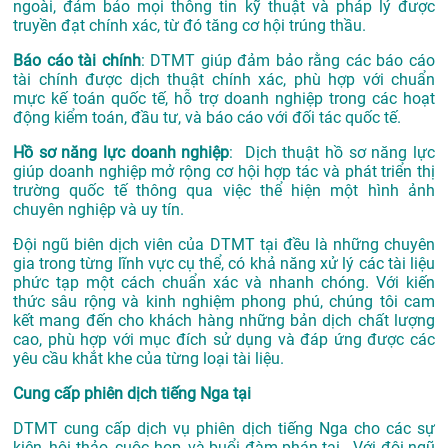
ngoài, đảm bảo mọi thông tin kỹ thuật và pháp lý được
truyền đạt chính xác, từ đó tăng cơ hội trúng thầu.
Báo cáo tài chính
: DTMT giúp đảm bảo rằng các báo cáo
tài chính được dịch thuật chính xác, phù hợp với chuẩn
mực kế toán quốc tế, hỗ trợ doanh nghiệp trong các hoạt
động kiểm toán, đầu tư, và báo cáo với đối tác quốc tế.
Hồ sơ năng lực doanh nghiệp
: Dịch thuật hồ sơ năng lực
giúp doanh nghiệp mở rộng cơ hội hợp tác và phát triển thị
trường quốc tế thông qua việc thể hiện một hình ảnh
chuyên nghiệp và uy tín.
Đội ngũ biên dịch viên của DTMT tại đều là những chuyên
gia trong từng lĩnh vực cụ thể, có khả năng xử lý các tài liệu
phức tạp một cách chuẩn xác và nhanh chóng. Với kiến
thức sâu rộng và kinh nghiệm phong phú, chúng tôi cam
kết mang đến cho khách hàng những bản dịch chất lượng
cao, phù hợp với mục đích sử dụng và đáp ứng được các
yêu cầu khắt khe của từng loại tài liệu.
Cung cấp phiên dịch tiếng Nga tại
DTMT cung cấp dịch vụ phiên dịch tiếng Nga cho các sự
kiện, hội thảo, cuộc họp, và buổi đàm phán tại . Với đội ngũ