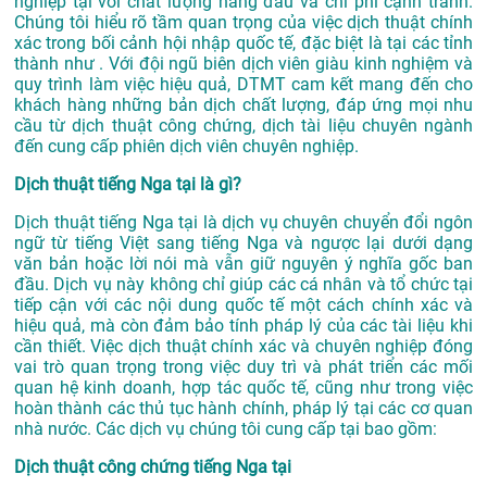
nghiệp tại với chất lượng hàng đầu và chi phí cạnh tranh.
Chúng tôi hiểu rõ tầm quan trọng của việc dịch thuật chính
xác trong bối cảnh hội nhập quốc tế, đặc biệt là tại các tỉnh
thành như . Với đội ngũ biên dịch viên giàu kinh nghiệm và
quy trình làm việc hiệu quả, DTMT cam kết mang đến cho
khách hàng những bản dịch chất lượng, đáp ứng mọi nhu
cầu từ dịch thuật công chứng, dịch tài liệu chuyên ngành
đến cung cấp phiên dịch viên chuyên nghiệp.
Dịch thuật tiếng Nga tại là gì?
Dịch thuật tiếng Nga tại là dịch vụ chuyên chuyển đổi ngôn
ngữ từ tiếng Việt sang tiếng Nga và ngược lại dưới dạng
văn bản hoặc lời nói mà vẫn giữ nguyên ý nghĩa gốc ban
đầu. Dịch vụ này không chỉ giúp các cá nhân và tổ chức tại
tiếp cận với các nội dung quốc tế một cách chính xác và
hiệu quả, mà còn đảm bảo tính pháp lý của các tài liệu khi
cần thiết. Việc dịch thuật chính xác và chuyên nghiệp đóng
vai trò quan trọng trong việc duy trì và phát triển các mối
quan hệ kinh doanh, hợp tác quốc tế, cũng như trong việc
hoàn thành các thủ tục hành chính, pháp lý tại các cơ quan
nhà nước. Các dịch vụ chúng tôi cung cấp tại bao gồm:
Dịch thuật công chứng tiếng Nga tại