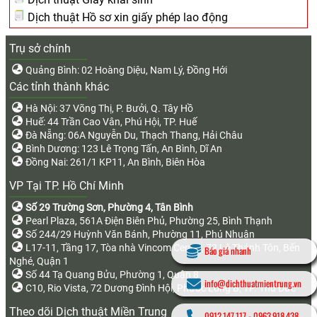
Dịch thuật Hồ sơ xin giấy phép lao động
Trụ sở chính
Quảng Bình: 02 Hoàng Diệu, Nam Lý, Đồng Hới
Các tỉnh thành khác
Hà Nội: 37 Võng Thị, P. Bưởi, Q. Tây Hồ
Huế: 44 Trần Cao Vân, Phú Hội, TP. Huế
Đà Nẵng: 06A Nguyễn Du, Thạch Thang, Hải Châu
Bình Dương: 123 Lê Trọng Tấn, An Bình, Dĩ An
Đồng Nai: 261/1 KP11, An Bình, Biên Hòa
VP Tại TP. Hồ Chí Minh
Số 29 Trường Sơn, Phường 4, Tân Bình
Pearl Plaza, 561A Điện Biên Phủ, Phường 25, Bình Thạnh
Số 244/29 Huỳnh Văn Bánh, Phường 11, Phú Nhuận
L17-11, Tầng 17, Tòa nhà Vincom Center, 72 Lê Thánh Tôn, Bến
Báo giá nhanh
Nghé, Quận 1
Số 44 Tạ Quang Bửu, Phường 1, Quận 8
info@dichthuatmientrung.vn
C10, Rio Vista, 72 Dương Đình Hội, Phước Long B, TP. Thủ Đức
Theo dõi Dịch thuật Miền Trung
0912.147.117
-
0963.918.438