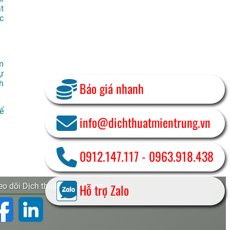
t
c
m
ự
h
Báo giá nhanh
Để
info@dichthuatmientrung.vn
0912.147.117
-
0963.918.438
Hỗ trợ Zalo
o dõi Dịch thuật Miền Trung