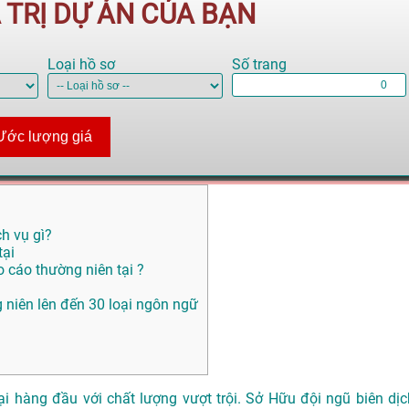
Á TRỊ DỰ ÁN CỦA BẠN
Loại hồ sơ
Số trang
Ước lượng giá
ch vụ gì?
tại
 cáo thường niên tại ?
g niên lên đến 30 loại ngôn ngữ
i hàng đầu với chất lượng vượt trội. Sở Hữu đội ngũ biên dịc