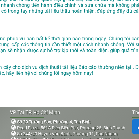
ẽ nhanh chóng tiến hành điều chỉnh và sửa chữa mà không phá
 có trong tay những tài liệu thầu hoàn thiện, đáp ứng đầy đủ cá
g phục vụ bạn bất kể thời gian nào trong ngày. Chúng tôi ca
cung cấp các thông tin cần thiết một cách nhanh chóng. Với s
 sẽ nhận được sự hỗ trợ kịp thời và toàn diện, giúp quá trìn
in cậy cho dịch vụ dịch thuật tài liệu Báo cáo thường niên tại . 
xác, hãy liên hệ với chúng tôi ngay hôm nay!
VP Tại TP. Hồ Chí Minh
The
Số 29 Trường Sơn, Phường 4, Tân Bình
Pearl Plaza, 561A Điện Biên Phủ, Phường 25, Bình Thạnh
Số 244/29 Huỳnh Văn Bánh, Phường 11, Phú Nhuận