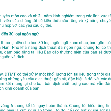
chuyên môn cao và nhiều năm kinh nghiệm trong các lĩnh vực tà
ch viên của chúng tôi có kiến thức sâu rộng và kỹ năng chuyê
ù hợp với các yêu cầu cụ thể.
ên đến 30 loại ngôn ngữ
o thường niên cho hơn 30 loại ngôn ngữ khác nhau, bao gồm cá
à Hàn. Nhờ khả năng dịch thuật đa ngôn ngữ, chúng tôi có th
u, đảm bảo rằng tài liệu Báo cáo thường niên của bạn sẽ đượ
 nguồn và đích.
y, DTMT có thể xử lý một khối lượng lớn tài liệu trong thời gia
ứng những yêu cầu dịch thuật gấp rút, đặc biệt là đối với các d
am kết mang lại cho bạn bản dịch chất lượng cao mà vẫn đả
ch kinh doanh của bạn.
òng 6 tháng kể từ ngày hoàn thành. Chúng tôi hiểu rằng tín
g niên là cực kỳ quan trọng. Do đó, nếu có bất kỳ sai sót nà