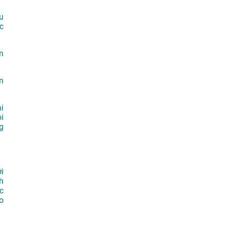
u
c
n
n
i
i
g
i
h
c
o