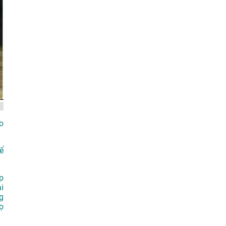
o
ể
p
i
g
ọ