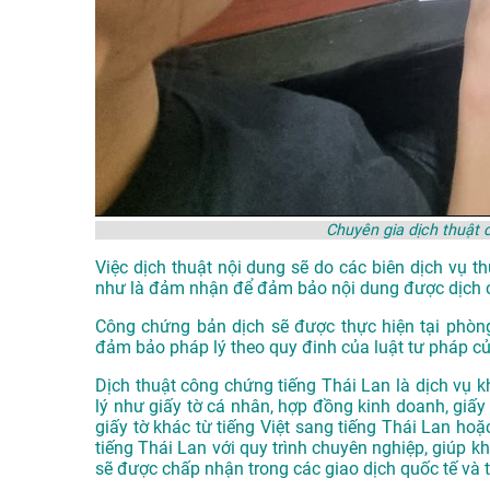
Chuyên gia dịch thuật 
Việc dịch thuật nội dung sẽ do các biên dịch vụ 
như là đảm nhận để đảm bảo nội dung được dịch 
Công chứng bản dịch sẽ được thực hiện tại phòn
đảm bảo pháp lý theo quy đinh của luật tư pháp c
Dịch thuật công chứng tiếng Thái Lan là dịch vụ k
lý như giấy tờ cá nhân, hợp đồng kinh doanh, giấy 
giấy tờ khác từ tiếng Việt sang tiếng Thái Lan ho
tiếng Thái Lan với quy trình chuyên nghiệp, giúp k
sẽ được chấp nhận trong các giao dịch quốc tế và 