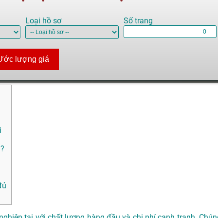
Loại hồ sơ
Số trang
Ước lượng giá
i
 ?
đủ
ghiệp tại với chất lượng hàng đầu và chi phí cạnh tranh. Chún