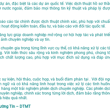
dự án, đặc biệt là các dự án quốc tế. Việc dịch thuật hồ sơ thầ
ở nước ngoài, đảm bảo mọi thông tin kỹ thuật và pháp lý đượ
o cáo tài chính được dịch thuật chính xác, phù hợp với chuẩ
 hoạt động kiểm toán, đầu tư, và báo cáo với đối tác quốc tế.
ăng lực giúp doanh nghiệp mở rộng cơ hội hợp tác và phát triể
 ảnh chuyên nghiệp và uy tín.
chuyên gia trong từng lĩnh vực cụ thể, có khả năng xử lý các tà
. Với kiến thức sâu rộng và kinh nghiệm phong phú, chúng tô
h chất lượng cao, phù hợp với mục đích sử dụng và đáp ứn
sự kiện, hội thảo, cuộc họp, và buổi đàm phán tại . Với đội ng
n ngữ và có khả năng linh hoạt trong việc xử lý các tình huốn
hàng một trải nghiệm phiên dịch chuyên nghiệp. Các phiên dịc
uyên nghiệp, chính xác trong từng lời dịch, đảm bảo rằng thôn
à hiệu quả nhất.
Thường Tín – DTMT