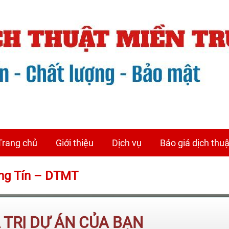
Trang chủ
Giới thiệu
Dịch vụ
Báo giá dịch thuậ
ờng Tín – DTMT
Á TRỊ DỰ ÁN CỦA BẠN