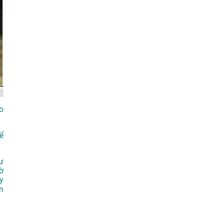
o
ể
ư
ờ
y
n