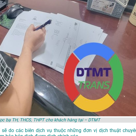
Học bạ TH, THCS, THPT cho khách hàng tại – DTMT
 sẽ do các biên dịch vụ thuộc những đơn vị dịch thuật chuyê