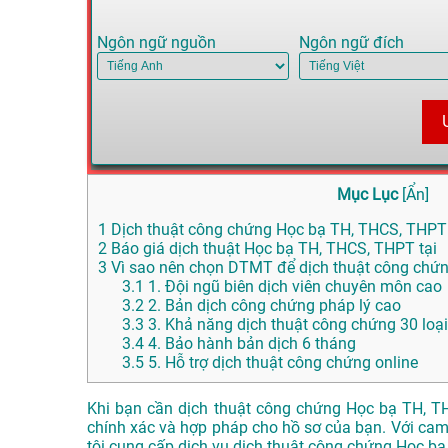
Ngôn ngữ nguồn
Ngôn ngữ đích
Mục Lục
[
Ẩn
]
1
Dịch thuật công chứng Học bạ TH, THCS, THPT tạ
2
Báo giá dịch thuật Học bạ TH, THCS, THPT tại
3
Vì sao nên chọn DTMT để dịch thuật công chứn
3.1
1. Đội ngũ biên dịch viên chuyên môn cao
3.2
2. Bản dịch công chứng pháp lý cao
3.3
3. Khả năng dịch thuật công chứng 30 loạ
3.4
4. Bảo hành bản dịch 6 tháng
3.5
5. Hỗ trợ dịch thuật công chứng online
Khi bạn cần dịch thuật công chứng Học bạ TH, T
chính xác và hợp pháp cho hồ sơ của bạn. Với cam 
tôi cung cấp dịch vụ dịch thuật công chứng Học b