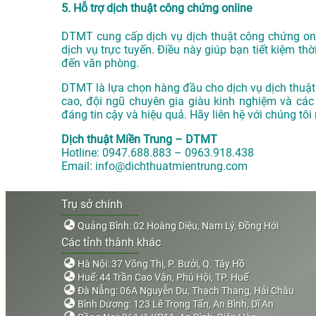
5. Hỗ trợ dịch thuật công chứng online
DTMT cung cấp dịch vụ dịch thuật công chứng onli
dịch vụ trực tuyến. Điều này giúp bạn tiết kiệm thờ
đến văn phòng.
DTMT là lựa chọn hàng đầu cho dịch vụ dịch thuật
cao, đội ngũ chuyên gia giàu kinh nghiệm và các
đáng tin cậy và hiệu quả. Hãy liên hệ với chúng tôi
Dịch thuật Miền Trung – DTMT
Hotline: 0947.688.883 – 0963.918.438
Email: info@dichthuatmientrung.com
Trụ sở chính
Quảng Bình: 02 Hoàng Diệu, Nam Lý, Đồng Hới
Các tỉnh thành khác
Hà Nội: 37 Võng Thị, P. Bưởi, Q. Tây Hồ
Huế: 44 Trần Cao Vân, Phú Hội, TP. Huế
Đà Nẵng: 06A Nguyễn Du, Thạch Thang, Hải Châu
Bình Dương: 123 Lê Trọng Tấn, An Bình, Dĩ An