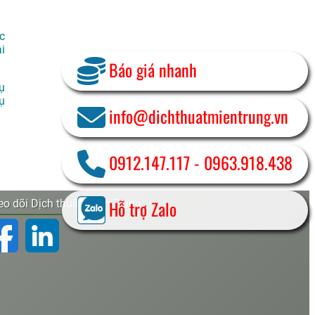
c
i
Báo giá nhanh
ụ
ụ
info@dichthuatmientrung.vn
0912.147.117
-
0963.918.438
Hỗ trợ Zalo
o dõi Dịch thuật Miền Trung