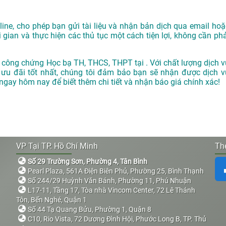
ne, cho phép bạn gửi tài liệu và nhận bản dịch qua email hoặ
i gian và thực hiện các thủ tục một cách tiện lợi, không cần phả
 công chứng Học bạ TH, THCS, THPT tại . Với chất lượng dịch v
 ưu đãi tốt nhất, chúng tôi đảm bảo bạn sẽ nhận được dịch v
 ngay hôm nay để biết thêm chi tiết và nhận báo giá chính xác!
VP Tại TP. Hồ Chí Minh
The
Số 29 Trường Sơn, Phường 4, Tân Bình
Pearl Plaza, 561A Điện Biên Phủ, Phường 25, Bình Thạnh
Số 244/29 Huỳnh Văn Bánh, Phường 11, Phú Nhuận
L17-11, Tầng 17, Tòa nhà Vincom Center, 72 Lê Thánh
Tôn, Bến Nghé, Quận 1
Số 44 Tạ Quang Bửu, Phường 1, Quận 8
C10, Rio Vista, 72 Dương Đình Hội, Phước Long B, TP. Thủ