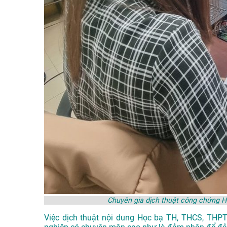
Chuyên gia dịch thuật công chứng 
Việc dịch thuật nội dung Học bạ TH, THCS, THPT