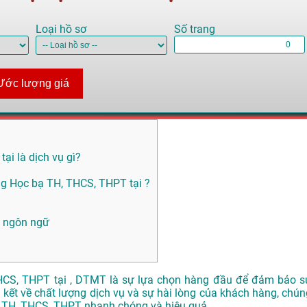
Loại hồ sơ
Số trang
Ước lượng giá
i là dịch vụ gì?
g Học bạ TH, THCS, THPT tại ?
i ngôn ngữ
HCS, THPT tại , DTMT là sự lựa chọn hàng đầu để đảm bảo s
kết về chất lượng dịch vụ và sự hài lòng của khách hàng, chún
ạ TH, THCS, THPT nhanh chóng và hiệu quả.