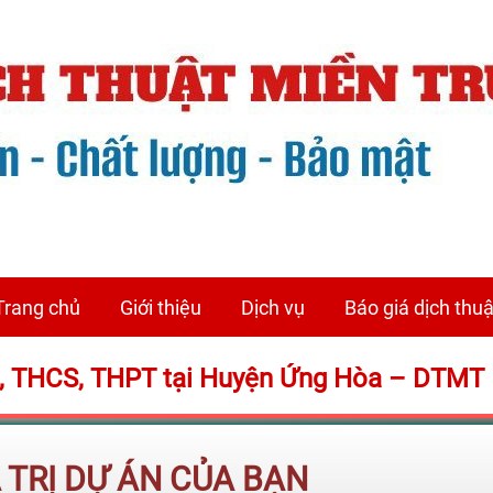
Trang chủ
Giới thiệu
Dịch vụ
Báo giá dịch thuậ
H, THCS, THPT tại Huyện Ứng Hòa – DTMT
Á TRỊ DỰ ÁN CỦA BẠN