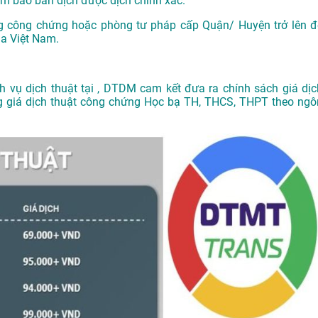
m bảo bản dịch được dịch chính xác.
g công chứng hoặc phòng tư pháp cấp Quận/ Huyện trở lên đ
ủa Việt Nam.
ch vụ
dịch thuật tại
, DTDM cam kết đưa ra chính sách giá dịc
ảng giá dịch thuật công chứng Học bạ TH, THCS, THPT theo ngô