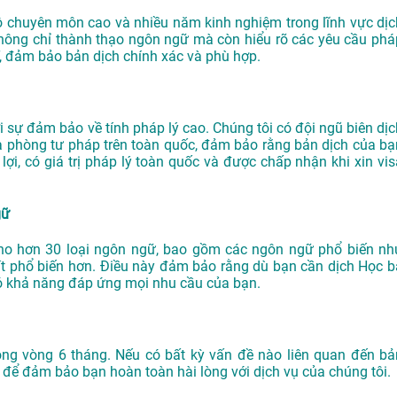
độ chuyên môn cao và nhiều năm kinh nghiệm trong lĩnh vực dịc
hông chỉ thành thạo ngôn ngữ mà còn hiểu rõ các yêu cầu phá
, đảm bảo bản dịch chính xác và phù hợp.
sự đảm bảo về tính pháp lý cao. Chúng tôi có đội ngũ biên dịc
à phòng tư pháp trên toàn quốc, đảm bảo rằng bản dịch của bạ
i, có giá trị pháp lý toàn quốc và được chấp nhận khi xin vis
gữ
ho hơn 30 loại ngôn ngữ, bao gồm các ngôn ngữ phổ biến nh
ít phổ biến hơn. Điều này đảm bảo rằng dù bạn cần dịch Học b
ó khả năng đáp ứng mọi nhu cầu của bạn.
ong vòng 6 tháng. Nếu có bất kỳ vấn đề nào liên quan đến bả
 để đảm bảo bạn hoàn toàn hài lòng với dịch vụ của chúng tôi.