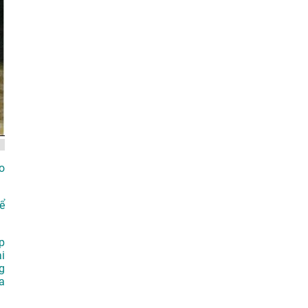
o
ể
p
i
g
a