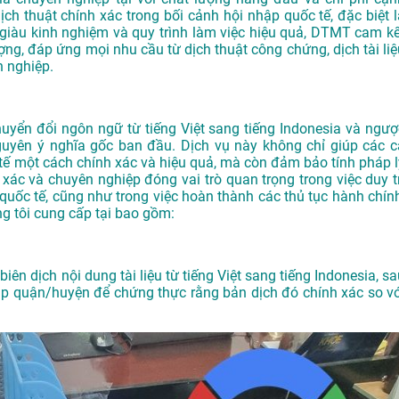
ịch thuật chính xác trong bối cảnh hội nhập quốc tế, đặc biệt l
ên giàu kinh nghiệm và quy trình làm việc hiệu quả, DTMT cam kế
g, đáp ứng mọi nhu cầu từ dịch thuật công chứng, dịch tài liệ
 nghiệp.
chuyển đổi ngôn ngữ từ tiếng Việt sang tiếng Indonesia và ngượ
guyên ý nghĩa gốc ban đầu. Dịch vụ này không chỉ giúp các c
c tế một cách chính xác và hiệu quả, mà còn đảm bảo tính pháp l
nh xác và chuyên nghiệp đóng vai trò quan trọng trong việc duy t
 quốc tế, cũng như trong việc hoàn thành các thủ tục hành chính
ng tôi cung cấp tại bao gồm:
iên dịch nội dung tài liệu từ tiếng Việt sang tiếng Indonesia, s
áp quận/huyện để chứng thực rằng bản dịch đó chính xác so vớ