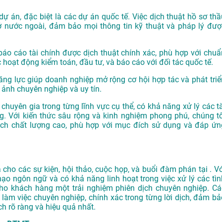
dự án, đặc biệt là các dự án quốc tế. Việc dịch thuật hồ sơ thầ
ở nước ngoài, đảm bảo mọi thông tin kỹ thuật và pháp lý đượ
o cáo tài chính được dịch thuật chính xác, phù hợp với chuẩ
 hoạt động kiểm toán, đầu tư, và báo cáo với đối tác quốc tế.
ăng lực giúp doanh nghiệp mở rộng cơ hội hợp tác và phát triể
 ảnh chuyên nghiệp và uy tín.
chuyên gia trong từng lĩnh vực cụ thể, có khả năng xử lý các tà
. Với kiến thức sâu rộng và kinh nghiệm phong phú, chúng tô
h chất lượng cao, phù hợp với mục đích sử dụng và đáp ứn
cho các sự kiện, hội thảo, cuộc họp, và buổi đàm phán tại . Vớ
hạo ngôn ngữ và có khả năng linh hoạt trong việc xử lý các tìn
o khách hàng một trải nghiệm phiên dịch chuyên nghiệp. Cá
làm việc chuyên nghiệp, chính xác trong từng lời dịch, đảm bả
h rõ ràng và hiệu quả nhất.