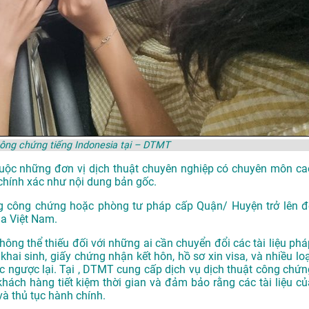
công chứng tiếng Indonesia tại – DTMT
thuộc những đơn vị dịch thuật chuyên nghiệp có chuyên môn ca
chính xác như nội dung bản gốc.
g công chứng hoặc phòng tư pháp cấp Quận/ Huyện trở lên đ
ủa Việt Nam.
hông thể thiếu đối với những ai cần chuyển đổi các tài liệu phá
khai sinh, giấy chứng nhận kết hôn, hồ sơ xin visa, và nhiều loạ
oặc ngược lại. Tại , DTMT cung cấp dịch vụ dịch thuật công chứn
 khách hàng tiết kiệm thời gian và đảm bảo rằng các tài liệu củ
và thủ tục hành chính.