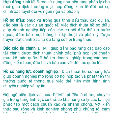
Hợp đồng kinh tế
: Được sử dụng như nền tảng pháp lý cho
mọi giao dịch thương mại, hợp đồng kinh tế đòi hỏi sự
chính xác tuyệt đối về ngôn ngữ và pháp lý.
Hồ sơ thầu
: phục vụ trong quá trình đấu thầu các dự án,
đặc biệt là các dự án quốc tế. Việc dịch thuật hồ sơ thầu
giúp doanh nghiệp tiếp cận các cơ hội đấu thầu ở nước
ngoài, đảm bảo mọi thông tin kỹ thuật và pháp lý được
truyền đạt chính xác, từ đó tăng cơ hội trúng thầu.
Báo cáo tài chính
: DTMT giúp đảm bảo rằng các báo cáo
tài chính được dịch thuật chính xác, phù hợp với chuẩn
mực kế toán quốc tế, hỗ trợ doanh nghiệp trong các hoạt
động kiểm toán, đầu tư, và báo cáo với đối tác quốc tế.
Hồ sơ năng lực doanh nghiệp
: Dịch thuật hồ sơ năng lực
giúp doanh nghiệp mở rộng cơ hội hợp tác và phát triển thị
trường quốc tế thông qua việc thể hiện một hình ảnh
chuyên nghiệp và uy tín.
Đội ngũ biên dịch viên của DTMT tại đều là những chuyên
gia trong từng lĩnh vực cụ thể, có khả năng xử lý các tài liệu
phức tạp một cách chuẩn xác và nhanh chóng. Với kiến
thức sâu rộng và kinh nghiệm phong phú, chúng tôi cam