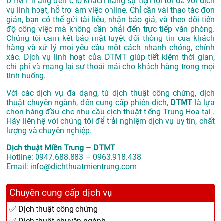
DTMT mang đến cho khách hàng sự tiện lợi tối đa với dịch
vụ linh hoạt, hỗ trợ làm việc online. Chỉ cần vài thao tác đơn
giản, bạn có thể gửi tài liệu, nhận báo giá, và theo dõi tiến
độ công việc mà không cần phải đến trực tiếp văn phòng.
Chúng tôi cam kết bảo mật tuyệt đối thông tin của khách
hàng và xử lý mọi yêu cầu một cách nhanh chóng, chính
xác. Dịch vụ linh hoạt của DTMT giúp tiết kiệm thời gian,
chi phí và mang lại sự thoải mái cho khách hàng trong mọi
tình huống.
Với các dịch vụ đa dạng, từ dịch thuật công chứng, dịch
thuật chuyên ngành, đến cung cấp phiên dịch,
DTMT
là lựa
chọn hàng đầu cho nhu cầu dịch thuật tiếng Trung Hoa tại .
Hãy liên hệ với chúng tôi để trải nghiệm dịch vụ uy tín, chất
lượng và chuyên nghiệp.
Dịch thuật Miền Trung – DTMT
Hotline: 0947.688.883 – 0963.918.438
Email: info@dichthuatmientrung.com
Chuyên cung cấp dịch vụ
✅ Dịch thuật công chứng
✅ Dịch thuật chuyên ngành