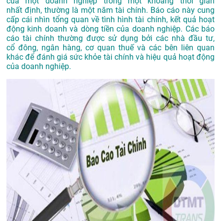
của
một doanh nghi
ệp trong một khoả
ng thời gian
nhất
định, thường là
một năm tài chín
h. Báo cáo này
cung
cấp cái
nhìn tổng quan
về tình hình
tài chính, kết
quả hoạt
động
kinh doanh và
dòng tiền của
doanh nghiệp. Các
báo
cáo tài chín
h thường được
sử dụng bởi các
nhà đầu tư,
cổ
đông, ngân hàng
, cơ quan thu
ế và các bên liên
quan
khác để
đánh giá sức
khỏe tài chín
h và hiệu quả
hoạt động
của
doanh nghiệp.