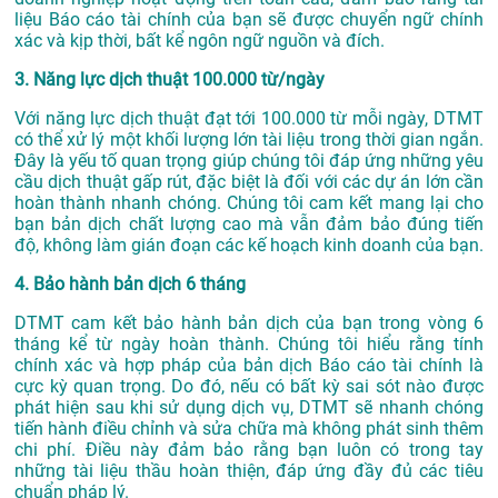
liệu Báo cáo tài chính của bạn sẽ được chuyển ngữ chính
xác và kịp thời, bất kể ngôn ngữ nguồn và đích.
3. Năng lực dịch thuật 100.000 từ/ngày
Với năng lực dịch thuật đạt tới 100.000 từ mỗi ngày, DTMT
có thể xử lý một khối lượng lớn tài liệu trong thời gian ngắn.
Đây là yếu tố quan trọng giúp chúng tôi đáp ứng những yêu
cầu dịch thuật gấp rút, đặc biệt là đối với các dự án lớn cần
hoàn thành nhanh chóng. Chúng tôi cam kết mang lại cho
bạn bản dịch chất lượng cao mà vẫn đảm bảo đúng tiến
độ, không làm gián đoạn các kế hoạch kinh doanh của bạn.
4. Bảo hành bản dịch 6 tháng
DTMT cam kết bảo hành bản dịch của bạn trong vòng 6
tháng kể từ ngày hoàn thành. Chúng tôi hiểu rằng tính
chính xác và hợp pháp của bản dịch Báo cáo tài chính là
cực kỳ quan trọng. Do đó, nếu có bất kỳ sai sót nào được
phát hiện sau khi sử dụng dịch vụ, DTMT sẽ nhanh chóng
tiến hành điều chỉnh và sửa chữa mà không phát sinh thêm
chi phí. Điều này đảm bảo rằng bạn luôn có trong tay
những tài liệu thầu hoàn thiện, đáp ứng đầy đủ các tiêu
chuẩn pháp lý.