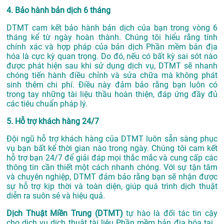
4. Bảo hành bản dịch 6 tháng
DTMT cam kết bảo hành bản dịch của bạn trong vòng 6
tháng kể từ ngày hoàn thành. Chúng tôi hiểu rằng tính
chính xác và hợp pháp của bản dịch Phần mềm bản địa
hóa là cực kỳ quan trọng. Do đó, nếu có bất kỳ sai sót nào
được phát hiện sau khi sử dụng dịch vụ, DTMT sẽ nhanh
chóng tiến hành điều chỉnh và sửa chữa mà không phát
sinh thêm chi phí. Điều này đảm bảo rằng bạn luôn có
trong tay những tài liệu thầu hoàn thiện, đáp ứng đầy đủ
các tiêu chuẩn pháp lý.
5. Hỗ trợ khách hàng 24/7
Đội ngũ hỗ trợ khách hàng của DTMT luôn sẵn sàng phục
vụ bạn bất kể thời gian nào trong ngày. Chúng tôi cam kết
hỗ trợ bạn 24/7 để giải đáp mọi thắc mắc và cung cấp các
thông tin cần thiết một cách nhanh chóng. Với sự tận tâm
và chuyên nghiệp, DTMT đảm bảo rằng bạn sẽ nhận được
sự hỗ trợ kịp thời và toàn diện, giúp quá trình dịch thuật
diễn ra suôn sẻ và hiệu quả.
Dịch Thuật Miền Trung (DTMT)
tự hào là đối tác tin cậy
cho dịch vụ dịch thuật tài liệu Phần mềm bản địa hóa tại .