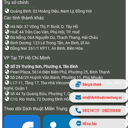
Trụ sở chính
Quảng Bình: 02 Hoàng Diệu, Nam Lý, Đồng Hới
Các tỉnh thành khác
Hà Nội: 37 Võng Thị, P. Bưởi, Q. Tây Hồ
Huế: 44 Trần Cao Vân, Phú Hội, TP. Huế
Đà Nẵng: 06A Nguyễn Du, Thạch Thang, Hải Châu
Bình Dương: 123 Lê Trọng Tấn, An Bình, Dĩ An
Đồng Nai: 261/1 KP11, An Bình, Biên Hòa
VP Tại TP. Hồ Chí Minh
Số 29 Trường Sơn, Phường 4, Tân Bình
Pearl Plaza, 561A Điện Biên Phủ, Phường 25, Bình Thạnh
Số 244/29 Huỳnh Văn Bánh, Phường 11, Phú Nhuận
L17-11, Tầng 17, Tòa nhà Vincom Center, 72 Lê Thánh Tôn, Bến
Báo giá nhanh
Nghé, Quận 1
Số 44 Tạ Quang Bửu, Phường 1, Quận 8
info@dichthuatmientrung.vn
C10, Rio Vista, 72 Dương Đình Hội, Phước Long B, TP. Thủ Đức
Theo dõi Dịch thuật Miền Trung
0912.147.117
-
0963.918.438
Hỗ trợ Zalo