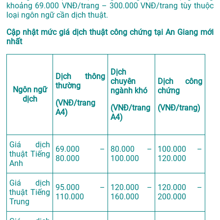
khoảng 69.000 VNĐ/trang – 300.000 VNĐ/trang tùy thuộc
loại ngôn ngữ cần dịch thuật.
Cập nhật mức giá dịch thuật công chứng tại An Giang mới
nhất
Dịch
Dịch thông
chuyên
Dịch công
thường
Ngôn ngữ
ngành khó
chứng
dịch
(VNĐ/trang
(VNĐ/trang
(VNĐ/trang)
A4)
A4)
Giá dịch
69.000 –
80.000 –
100.000 –
thuật Tiếng
80.000
100.000
120.000
Anh
Giá dịch
95.000 –
120.000 –
120.000 –
thuật Tiếng
110.000
160.000
200.000
Trung