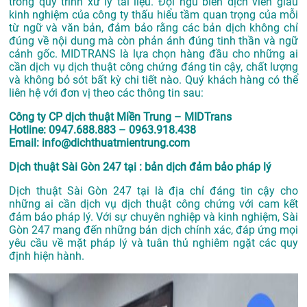
trong quy trình xử lý tài liệu. Đội ngũ biên dịch viên giàu
kinh nghiệm của công ty thấu hiểu tầm quan trọng của mỗi
từ ngữ và văn bản, đảm bảo rằng các bản dịch không chỉ
đúng về nội dung mà còn phản ánh đúng tinh thần và ngữ
cảnh gốc. MIDTRANS là lựa chọn hàng đầu cho những ai
cần dịch vụ dịch thuật công chứng đáng tin cậy, chất lượng
và không bỏ sót bất kỳ chi tiết nào. Quý khách hàng có thể
liên hệ với đơn vị theo các thông tin sau:
Công ty CP dịch thuật Miền Trung – MIDTrans
Hotline: 0947.688.883 – 0963.918.438
Email: info@dichthuatmientrung.com
Dịch thuật Sài Gòn 247 tại : bản dịch đảm bảo pháp lý
Dịch thuật Sài Gòn 247 tại là địa chỉ đáng tin cậy cho
những ai cần dịch vụ dịch thuật công chứng với cam kết
đảm bảo pháp lý. Với sự chuyên nghiệp và kinh nghiệm, Sài
Gòn 247 mang đến những bản dịch chính xác, đáp ứng mọi
yêu cầu về mặt pháp lý và tuân thủ nghiêm ngặt các quy
định hiện hành.