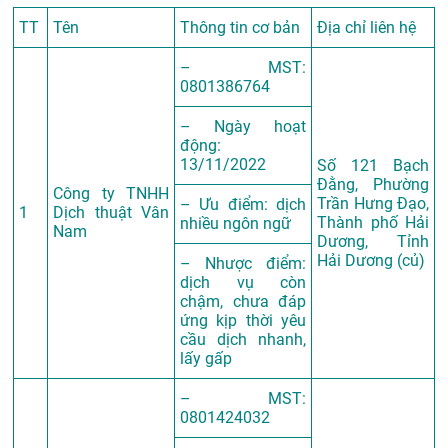
TT
Tên
Thông tin cơ bản
Địa chỉ liên hệ
– MST:
0801386764
– Ngày hoạt
động:
13/11/2022
Số 121 Bạch
Đằng, Phường
Công ty TNHH
Trần Hưng Đạo,
– Ưu điểm: dịch
1
Dịch thuật Vân
Thành phố Hải
nhiều ngôn ngữ
Nam
Dương, Tỉnh
Hải Dương (củ)
– Nhược điểm:
dịch vụ còn
chậm, chưa đáp
ứng kịp thời yêu
cầu dịch nhanh,
lấy gấp
– MST:
0801424032