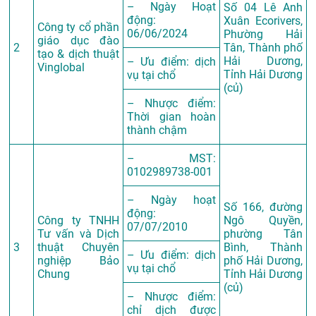
– Ngày Hoạt
Số 04 Lê Anh
động:
Xuân Ecorivers,
Công ty cổ phần
06/06/2024
Phường Hải
giáo dục đào
2
Tân, Thành phố
tạo & dịch thuật
Hải Dương,
– Ưu điểm: dịch
Vinglobal
Tỉnh Hải Dương
vụ tại chổ
(củ)
– Nhược điểm:
Thời gian hoàn
thành chậm
– MST:
0102989738-001
– Ngày hoạt
Số 166, đường
động:
Công ty TNHH
Ngô Quyền,
07/07/2010
Tư vấn và Dịch
phường Tân
3
thuật Chuyên
Bình, Thành
– Ưu điểm: dịch
nghiệp Bảo
phố Hải Dương,
vụ tại chổ
Chung
Tỉnh Hải Dương
(củ)
– Nhược điểm:
chỉ dịch được