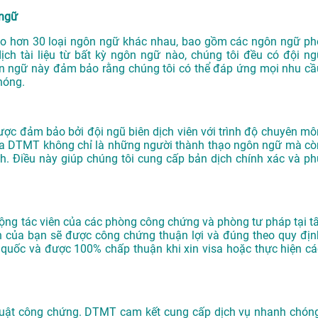
 ngữ
o hơn 30 loại ngôn ngữ khác nhau, bao gồm các ngôn ngữ ph
ịch tài liệu từ bất kỳ ngôn ngữ nào, chúng tôi đều có đội ng
ôn ngữ này đảm bảo rằng chúng tôi có thể đáp ứng mọi nhu cầ
hóng.
ược đảm bảo bởi đội ngũ biên dịch viên với trình độ chuyên mô
của DTMT không chỉ là những người thành thạo ngôn ngữ mà cò
nh. Điều này giúp chúng tôi cung cấp bản dịch chính xác và ph
 cộng tác viên của các phòng công chứng và phòng tư pháp tại tấ
h của bạn sẽ được công chứng thuận lợi và đúng theo quy địn
n quốc và được 100% chấp thuận khi xin visa hoặc thực hiện cá
 thuật công chứng. DTMT cam kết cung cấp dịch vụ nhanh chóng