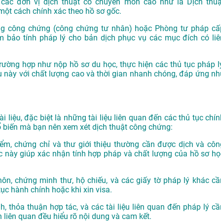
i các đơn vị dịch thuật có chuyên môn cao như là
Dịch thuậ
một cách chính xác theo hồ sơ gốc.
ng công chứng (công chứng tư nhân) hoặc Phòng tư pháp cấ
 bảo tính pháp lý cho bản dịch phục vụ các mục đích có liê
rường hợp như nộp hồ sơ du học, thực hiện các thủ tục pháp lý
ụ này với chất lượng cao và thời gian nhanh chóng, đáp ứng nh
i liệu, đặc biệt là những tài liệu liên quan đến các thủ tục chí
phổ biến mà bạn nên xem xét dịch thuật công chứng:
ểm, chứng chỉ và thư giới thiệu thường cần được dịch và côn
c này giúp xác nhận tính hợp pháp và chất lượng của hồ sơ họ
hôn, chứng minh thư, hộ chiếu, và các giấy tờ pháp lý khác cầ
ục hành chính hoặc khi xin visa.
 thỏa thuận hợp tác, và các tài liệu liên quan đến pháp lý cầ
liên quan đều hiểu rõ nội dung và cam kết.