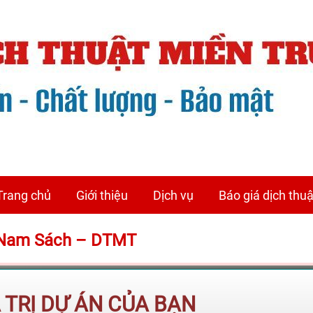
Trang chủ
Giới thiệu
Dịch vụ
Báo giá dịch thuậ
n Nam Sách – DTMT
Á TRỊ DỰ ÁN CỦA BẠN