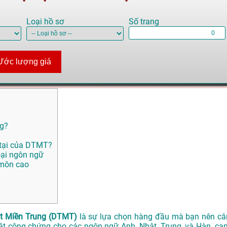
Loại hồ sơ
Số trang
Ước lượng giá
ng?
 tại của DTMT?
oại ngôn ngữ
 môn cao
t Miền Trung (DTMT)
là sự lựa chọn hàng đầu mà bạn nên câ
uật công chứng cho các ngôn ngữ Anh, Nhật, Trung, và Hàn, ca