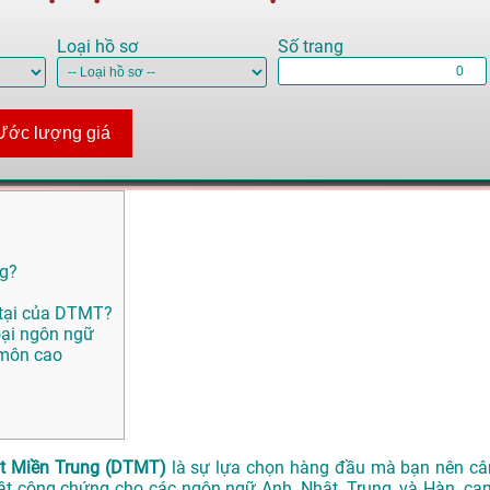
Loại hồ sơ
Số trang
Ước lượng giá
ng?
 tại của DTMT?
oại ngôn ngữ
 môn cao
t Miền Trung (DTMT)
là sự lựa chọn hàng đầu mà bạn nên câ
uật công chứng cho các ngôn ngữ Anh, Nhật, Trung, và Hàn, ca