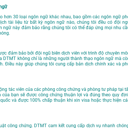
 ngữ
o hơn 30 loại ngôn ngữ khác nhau, bao gồm các ngôn ngữ ph
ịch tài liệu từ bất kỳ ngôn ngữ nào, chúng tôi đều có đội ng
ôn ngữ này đảm bảo rằng chúng tôi có thể đáp ứng mọi nhu cầ
hóng.
ược đảm bảo bởi đội ngũ biên dịch viên với trình độ chuyên mô
của DTMT không chỉ là những người thành thạo ngôn ngữ mà cò
nh. Điều này giúp chúng tôi cung cấp bản dịch chính xác và ph
 cộng tác viên của các phòng công chứng và phòng tư pháp tại tấ
h của bạn sẽ được công chứng thuận lợi và đúng theo quy địn
n quốc và được 100% chấp thuận khi xin visa hoặc thực hiện cá
 thuật công chứng. DTMT cam kết cung cấp dịch vụ nhanh chóng