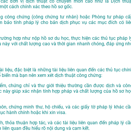
i các đơn vị dịch thuật có chuyên môn cao như là
Dịch thuậ
một cách chính xác theo hồ sơ gốc.
ng công chứng (công chứng tư nhân) hoặc Phòng tư pháp cấ
 bảo tính pháp lý cho bản dịch phục vụ các mục đích có liê
rường hợp như nộp hồ sơ du học, thực hiện các thủ tục pháp lý
ụ này với chất lượng cao và thời gian nhanh chóng, đáp ứng nh
i liệu, đặc biệt là những tài liệu liên quan đến các thủ tục chí
phổ biến mà bạn nên xem xét dịch thuật công chứng:
ểm, chứng chỉ và thư giới thiệu thường cần được dịch và côn
c này giúp xác nhận tính hợp pháp và chất lượng của hồ sơ họ
hôn, chứng minh thư, hộ chiếu, và các giấy tờ pháp lý khác cầ
ục hành chính hoặc khi xin visa.
 thỏa thuận hợp tác, và các tài liệu liên quan đến pháp lý cầ
liên quan đều hiểu rõ nội dung và cam kết.