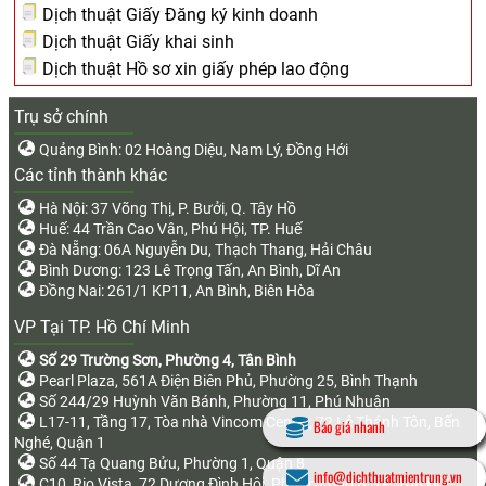
Dịch thuật Giấy Đăng ký kinh doanh
Dịch thuật Giấy khai sinh
Dịch thuật Hồ sơ xin giấy phép lao động
Trụ sở chính
Quảng Bình: 02 Hoàng Diệu, Nam Lý, Đồng Hới
Các tỉnh thành khác
Hà Nội: 37 Võng Thị, P. Bưởi, Q. Tây Hồ
Huế: 44 Trần Cao Vân, Phú Hội, TP. Huế
Đà Nẵng: 06A Nguyễn Du, Thạch Thang, Hải Châu
Bình Dương: 123 Lê Trọng Tấn, An Bình, Dĩ An
Đồng Nai: 261/1 KP11, An Bình, Biên Hòa
VP Tại TP. Hồ Chí Minh
Số 29 Trường Sơn, Phường 4, Tân Bình
Pearl Plaza, 561A Điện Biên Phủ, Phường 25, Bình Thạnh
Số 244/29 Huỳnh Văn Bánh, Phường 11, Phú Nhuận
L17-11, Tầng 17, Tòa nhà Vincom Center, 72 Lê Thánh Tôn, Bến
Báo giá nhanh
Nghé, Quận 1
Số 44 Tạ Quang Bửu, Phường 1, Quận 8
info@dichthuatmientrung.vn
C10, Rio Vista, 72 Dương Đình Hội, Phước Long B, TP. Thủ Đức