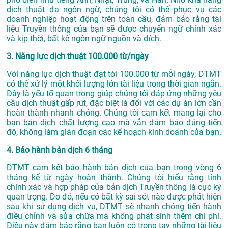
dịch thuật đa ngôn ngữ, chúng tôi có thể phục vụ các
doanh nghiệp hoạt động trên toàn cầu, đảm bảo rằng tài
liệu Truyền thông của bạn sẽ được chuyển ngữ chính xác
và kịp thời, bất kể ngôn ngữ nguồn và đích.
3. Năng lực dịch thuật 100.000 từ/ngày
Với năng lực dịch thuật đạt tới 100.000 từ mỗi ngày, DTMT
có thể xử lý một khối lượng lớn tài liệu trong thời gian ngắn.
Đây là yếu tố quan trọng giúp chúng tôi đáp ứng những yêu
cầu dịch thuật gấp rút, đặc biệt là đối với các dự án lớn cần
hoàn thành nhanh chóng. Chúng tôi cam kết mang lại cho
bạn bản dịch chất lượng cao mà vẫn đảm bảo đúng tiến
độ, không làm gián đoạn các kế hoạch kinh doanh của bạn.
4. Bảo hành bản dịch 6 tháng
DTMT cam kết bảo hành bản dịch của bạn trong vòng 6
tháng kể từ ngày hoàn thành. Chúng tôi hiểu rằng tính
chính xác và hợp pháp của bản dịch Truyền thông là cực kỳ
quan trọng. Do đó, nếu có bất kỳ sai sót nào được phát hiện
sau khi sử dụng dịch vụ, DTMT sẽ nhanh chóng tiến hành
điều chỉnh và sửa chữa mà không phát sinh thêm chi phí.
Điều này đảm bảo rằng bạn luôn có trong tay những tài liệu