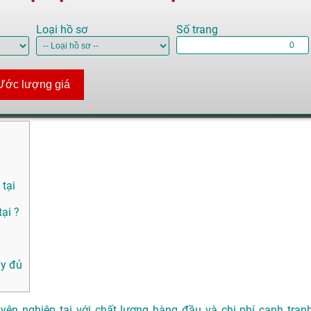
Loại hồ sơ
Số trang
Ước lượng giá
 tại
ại ?
ầy đủ
ên nghiệp tại với chất lượng hàng đầu và chi phí cạnh tranh