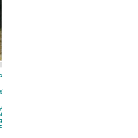
o
ể
ý
i
g
c