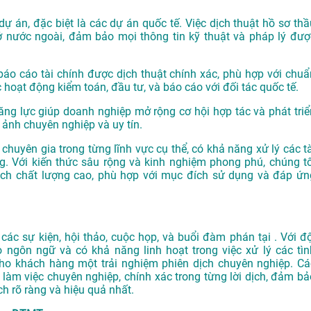
dự án, đặc biệt là các dự án quốc tế. Việc dịch thuật hồ sơ thầ
ở nước ngoài, đảm bảo mọi thông tin kỹ thuật và pháp lý đượ
o cáo tài chính được dịch thuật chính xác, phù hợp với chuẩ
 hoạt động kiểm toán, đầu tư, và báo cáo với đối tác quốc tế.
ăng lực giúp doanh nghiệp mở rộng cơ hội hợp tác và phát triể
 ảnh chuyên nghiệp và uy tín.
chuyên gia trong từng lĩnh vực cụ thể, có khả năng xử lý các tà
. Với kiến thức sâu rộng và kinh nghiệm phong phú, chúng tô
h chất lượng cao, phù hợp với mục đích sử dụng và đáp ứn
ác sự kiện, hội thảo, cuộc họp, và buổi đàm phán tại . Với độ
o ngôn ngữ và có khả năng linh hoạt trong việc xử lý các tìn
o khách hàng một trải nghiệm phiên dịch chuyên nghiệp. Cá
làm việc chuyên nghiệp, chính xác trong từng lời dịch, đảm bả
h rõ ràng và hiệu quả nhất.