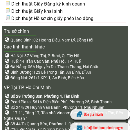
Dịch thuật Giấy Đăng ký kinh doanh
Dịch thuật Giấy khai sinh
Dịch thuật Hồ sơ xin giấy phép lao động
Trụ sở chính
Quảng Bình: 02 Hoàng Diệu, Nam Lý, Đồng Hới
Các tỉnh thành khác
Hà Nội: 37 Võng Thị, P. Bưởi, Q. Tây Hồ
Huế: 44 Trần Cao Vân, Phú Hội, TP. Huế
Đà Nẵng: 06A Nguyễn Du, Thạch Thang, Hải Châu
Bình Dương: 123 Lê Trọng Tấn, An Bình, Dĩ An
Đồng Nai: 261/1 KP11, An Bình, Biên Hòa
VP Tại TP. Hồ Chí Minh
Số 29 Trường Sơn, Phường 4, Tân Bình
Pearl Plaza, 561A Điện Biên Phủ, Phường 25, Bình Thạnh
Số 244/29 Huỳnh Văn Bánh, Phường 11, Phú Nhuận
L17-11, Tầng 17, Tòa nhà Vincom Center, 72 Lê Thánh Tôn, Bến
Báo giá nhanh
Nghé, Quận 1
Số 44 Tạ Quang Bửu, Phường 1, Quận 8
info@dichthuatmientrung.vn
C10, Rio Vista, 72 Dương Đình Hội, Phước Long B, TP. Thủ Đức