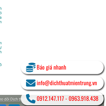
h
ó
a
n
m
ự
h
hồ
Báo giá nhanh
info@dichthuatmientrung.vn
0912.147.117
-
0963.918.438
o dõi Dịch thuật Miền Trung