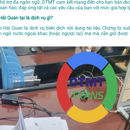
ụ hỗ trợ đa ngôn ngữ, DTMT cam kết mang đến cho bạn bản dịc
oàn hảo, đáp ứng tất cả các yêu cầu của bạn với mức giá hợp lý
Hải Quan tại là dịch vụ gì?
ơ Hải Quan là dịch vụ biên dịch nội dung tài liệu Chứng từ xuấ
ôn ngữ nước ngoài khác (hoặc ngược lại) mà mà vẫn giữ được 