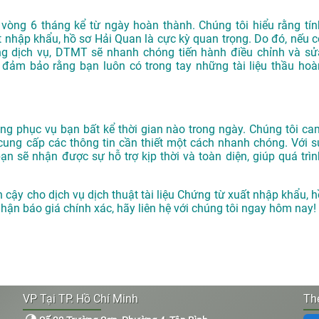
òng 6 tháng kể từ ngày hoàn thành. Chúng tôi hiểu rằng tín
 nhập khẩu, hồ sơ Hải Quan là cực kỳ quan trọng. Do đó, nếu c
ụng dịch vụ, DTMT sẽ nhanh chóng tiến hành điều chỉnh và sử
 đảm bảo rằng bạn luôn có trong tay những tài liệu thầu hoà
g phục vụ bạn bất kể thời gian nào trong ngày. Chúng tôi ca
cung cấp các thông tin cần thiết một cách nhanh chóng. Với s
 sẽ nhận được sự hỗ trợ kịp thời và toàn diện, giúp quá trìn
in cậy cho dịch vụ dịch thuật tài liệu Chứng từ xuất nhập khẩu, 
 nhận báo giá chính xác, hãy liên hệ với chúng tôi ngay hôm nay!
VP Tại TP. Hồ Chí Minh
The