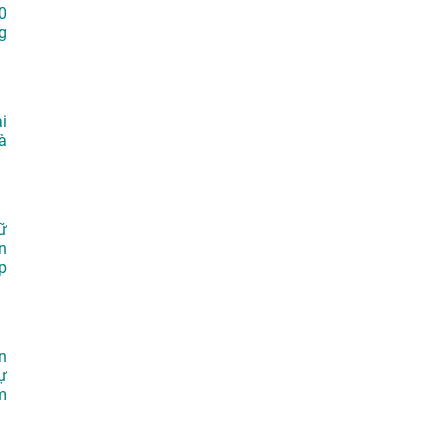
0
g
i
à
ữ
n
p
n
ự
m