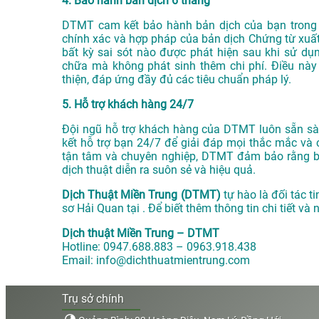
4. Bảo hành bản dịch 6 tháng
DTMT cam kết bảo hành bản dịch của bạn trong v
chính xác và hợp pháp của bản dịch Chứng từ xuất
bất kỳ sai sót nào được phát hiện sau khi sử d
chữa mà không phát sinh thêm chi phí. Điều này
thiện, đáp ứng đầy đủ các tiêu chuẩn pháp lý.
5. Hỗ trợ khách hàng 24/7
Đội ngũ hỗ trợ khách hàng của DTMT luôn sẵn sàn
kết hỗ trợ bạn 24/7 để giải đáp mọi thắc mắc và 
tận tâm và chuyên nghiệp, DTMT đảm bảo rằng bạn
dịch thuật diễn ra suôn sẻ và hiệu quả.
Dịch Thuật Miền Trung (DTMT)
tự hào là đối tác t
sơ Hải Quan tại . Để biết thêm thông tin chi tiết và
Dịch thuật Miền Trung – DTMT
Hotline: 0947.688.883 – 0963.918.438
Email: info@dichthuatmientrung.com
Trụ sở chính