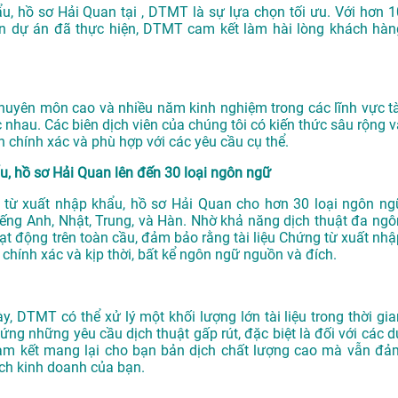
ẩu, hồ sơ Hải Quan tại , DTMT là sự lựa chọn tối ưu. Với hơn 1
n dự án đã thực hiện, DTMT cam kết làm hài lòng khách hàn
chuyên môn cao và nhiều năm kinh nghiệm trong các lĩnh vực tà
 nhau. Các biên dịch viên của chúng tôi có kiến thức sâu rộng v
 chính xác và phù hợp với các yêu cầu cụ thể.
hẩu, hồ sơ Hải Quan lên đến 30 loại ngôn ngữ
g từ xuất nhập khẩu, hồ sơ Hải Quan cho hơn 30 loại ngôn ng
ếng Anh, Nhật, Trung, và Hàn. Nhờ khả năng dịch thuật đa ngô
ạt động trên toàn cầu, đảm bảo rằng tài liệu Chứng từ xuất nhậ
hính xác và kịp thời, bất kể ngôn ngữ nguồn và đích.
y, DTMT có thể xử lý một khối lượng lớn tài liệu trong thời gia
ứng những yêu cầu dịch thuật gấp rút, đặc biệt là đối với các d
am kết mang lại cho bạn bản dịch chất lượng cao mà vẫn đả
ch kinh doanh của bạn.