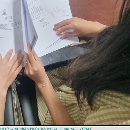
ứng từ xuất nhập khẩu, hồ sơ Hải Quan tại – DTMT