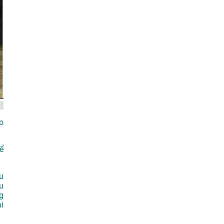
o
ể
u
u
g
i