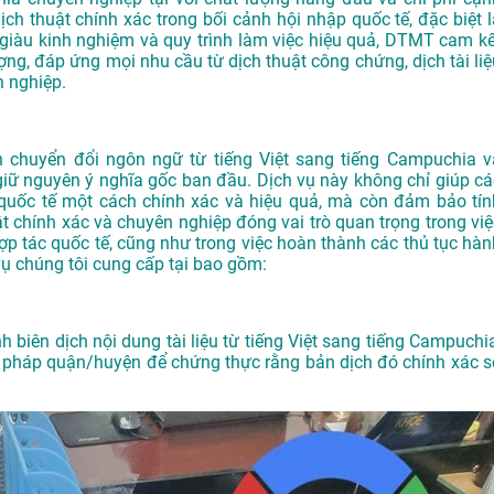
ịch thuật chính xác trong bối cảnh hội nhập quốc tế, đặc biệt l
ên giàu kinh nghiệm và quy trình làm việc hiệu quả, DTMT cam kế
g, đáp ứng mọi nhu cầu từ dịch thuật công chứng, dịch tài liệ
 nghiệp.
ên chuyển đổi ngôn ngữ từ tiếng Việt sang tiếng Campuchia v
giữ nguyên ý nghĩa gốc ban đầu. Dịch vụ này không chỉ giúp cá
g quốc tế một cách chính xác và hiệu quả, mà còn đảm bảo tín
huật chính xác và chuyên nghiệp đóng vai trò quan trọng trong vi
hợp tác quốc tế, cũng như trong việc hoàn thành các thủ tục hàn
vụ chúng tôi cung cấp tại bao gồm:
 biên dịch nội dung tài liệu từ tiếng Việt sang tiếng Campuchia
ư pháp quận/huyện để chứng thực rằng bản dịch đó chính xác s