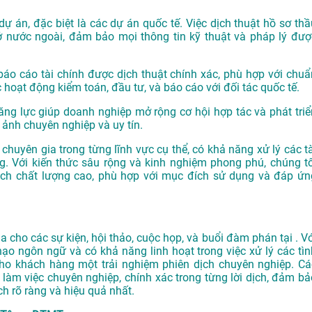
dự án, đặc biệt là các dự án quốc tế. Việc dịch thuật hồ sơ thầ
ở nước ngoài, đảm bảo mọi thông tin kỹ thuật và pháp lý đượ
o cáo tài chính được dịch thuật chính xác, phù hợp với chuẩ
 hoạt động kiểm toán, đầu tư, và báo cáo với đối tác quốc tế.
ăng lực giúp doanh nghiệp mở rộng cơ hội hợp tác và phát triể
 ảnh chuyên nghiệp và uy tín.
chuyên gia trong từng lĩnh vực cụ thể, có khả năng xử lý các tà
. Với kiến thức sâu rộng và kinh nghiệm phong phú, chúng tô
h chất lượng cao, phù hợp với mục đích sử dụng và đáp ứn
cho các sự kiện, hội thảo, cuộc họp, và buổi đàm phán tại . Vớ
hạo ngôn ngữ và có khả năng linh hoạt trong việc xử lý các tìn
o khách hàng một trải nghiệm phiên dịch chuyên nghiệp. Cá
làm việc chuyên nghiệp, chính xác trong từng lời dịch, đảm bả
h rõ ràng và hiệu quả nhất.