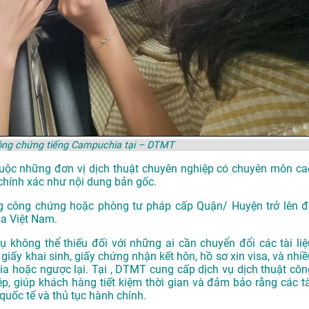
công chứng tiếng Campuchia tại – DTMT
thuộc những đơn vị dịch thuật chuyên nghiệp có chuyên môn ca
chính xác như nội dung bản gốc.
g công chứng hoặc phòng tư pháp cấp Quận/ Huyện trở lên đ
ủa Việt Nam.
 không thể thiếu đối với những ai cần chuyển đổi các tài liệ
giấy khai sinh, giấy chứng nhận kết hôn, hồ sơ xin visa, và nhiề
hia hoặc ngược lại. Tại , DTMT cung cấp dịch vụ dịch thuật côn
p, giúp khách hàng tiết kiệm thời gian và đảm bảo rằng các tà
quốc tế và thủ tục hành chính.