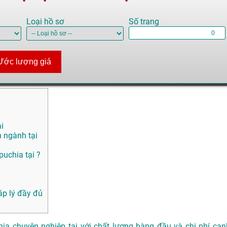
Loại hồ sơ
Số trang
Ước lượng giá
i
n ngành tại
uchia tại ?
p lý đầy đủ
ia chuyên nghiệp tại với chất lượng hàng đầu và chi phí cạn