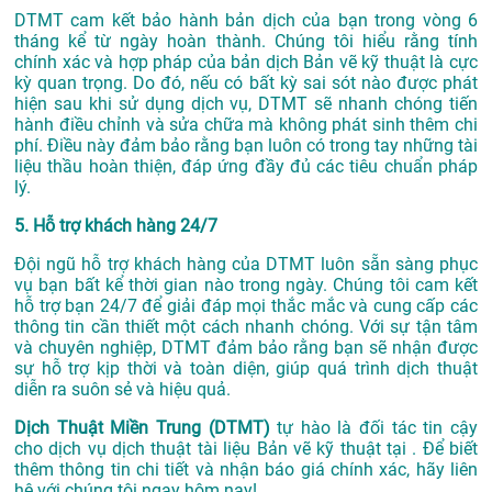
DTMT cam kết bảo hành bản dịch của bạn trong vòng 6
tháng kể từ ngày hoàn thành. Chúng tôi hiểu rằng tính
chính xác và hợp pháp của bản dịch Bản vẽ kỹ thuật là cực
kỳ quan trọng. Do đó, nếu có bất kỳ sai sót nào được phát
hiện sau khi sử dụng dịch vụ, DTMT sẽ nhanh chóng tiến
hành điều chỉnh và sửa chữa mà không phát sinh thêm chi
phí. Điều này đảm bảo rằng bạn luôn có trong tay những tài
liệu thầu hoàn thiện, đáp ứng đầy đủ các tiêu chuẩn pháp
lý.
5. Hỗ trợ khách hàng 24/7
Đội ngũ hỗ trợ khách hàng của DTMT luôn sẵn sàng phục
vụ bạn bất kể thời gian nào trong ngày. Chúng tôi cam kết
hỗ trợ bạn 24/7 để giải đáp mọi thắc mắc và cung cấp các
thông tin cần thiết một cách nhanh chóng. Với sự tận tâm
và chuyên nghiệp, DTMT đảm bảo rằng bạn sẽ nhận được
sự hỗ trợ kịp thời và toàn diện, giúp quá trình dịch thuật
diễn ra suôn sẻ và hiệu quả.
Dịch Thuật Miền Trung (DTMT)
tự hào là đối tác tin cậy
cho dịch vụ dịch thuật tài liệu Bản vẽ kỹ thuật tại . Để biết
thêm thông tin chi tiết và nhận báo giá chính xác, hãy liên
hệ với chúng tôi ngay hôm nay!