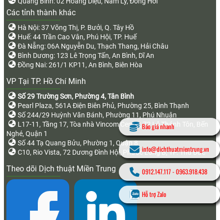
Quảng Bình: 02 Hoàng Diệu, Nam Lý, Đồng Hới
Các tỉnh thành khác
Hà Nội: 37 Võng Thị, P. Bưởi, Q. Tây Hồ
Huế: 44 Trần Cao Vân, Phú Hội, TP. Huế
Đà Nẵng: 06A Nguyễn Du, Thạch Thang, Hải Châu
Bình Dương: 123 Lê Trọng Tấn, An Bình, Dĩ An
Đồng Nai: 261/1 KP11, An Bình, Biên Hòa
VP Tại TP. Hồ Chí Minh
Số 29 Trường Sơn, Phường 4, Tân Bình
Pearl Plaza, 561A Điện Biên Phủ, Phường 25, Bình Thạnh
Số 244/29 Huỳnh Văn Bánh, Phường 11, Phú Nhuận
L17-11, Tầng 17, Tòa nhà Vincom Center, 72 Lê Thánh Tôn, Bến
Báo giá nhanh
Nghé, Quận 1
Số 44 Tạ Quang Bửu, Phường 1, Quận 8
info@dichthuatmientrung.vn
C10, Rio Vista, 72 Dương Đình Hội, Phước Long B, TP. Thủ Đức
Theo dõi Dịch thuật Miền Trung
0912.147.117
-
0963.918.438
Hỗ trợ Zalo