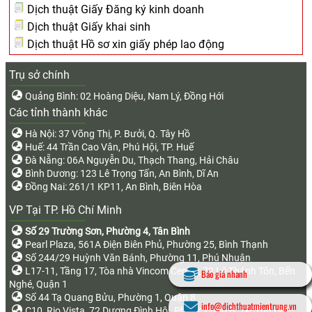
Dịch thuật Giấy Đăng ký kinh doanh
Dịch thuật Giấy khai sinh
Dịch thuật Hồ sơ xin giấy phép lao động
Trụ sở chính
Quảng Bình: 02 Hoàng Diệu, Nam Lý, Đồng Hới
Các tỉnh thành khác
Hà Nội: 37 Võng Thị, P. Bưởi, Q. Tây Hồ
Huế: 44 Trần Cao Vân, Phú Hội, TP. Huế
Đà Nẵng: 06A Nguyễn Du, Thạch Thang, Hải Châu
Bình Dương: 123 Lê Trọng Tấn, An Bình, Dĩ An
Đồng Nai: 261/1 KP11, An Bình, Biên Hòa
VP Tại TP. Hồ Chí Minh
Số 29 Trường Sơn, Phường 4, Tân Bình
Pearl Plaza, 561A Điện Biên Phủ, Phường 25, Bình Thạnh
Số 244/29 Huỳnh Văn Bánh, Phường 11, Phú Nhuận
L17-11, Tầng 17, Tòa nhà Vincom Center, 72 Lê Thánh Tôn, Bến
Báo giá nhanh
Nghé, Quận 1
Số 44 Tạ Quang Bửu, Phường 1, Quận 8
info@dichthuatmientrung.vn
C10, Rio Vista, 72 Dương Đình Hội, Phước Long B, TP. Thủ Đức