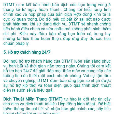
DTMT cam kết bảo hành bản dịch của bạn trong vòng 6
tháng kể từ ngày hoàn thành. Chúng tôi hiểu rằng tính
chính xác và hợp pháp của bản dịch Hợp đồng kinh tế là
cực kỳ quan trọng. Do đó, nếu có bất kỳ sai sót nào được
phát hiện sau khi sử dụng dịch vụ, DTMT sẽ nhanh chóng
tiến hành điều chỉnh và sửa chữa mà không phát sinh thêm
chi phí. Điều này đảm bảo rằng bạn luôn có trong tay
những tài liệu thầu hoàn thiện, đáp ứng đầy đủ các tiêu
chuẩn pháp lý.
5. Hỗ trợ khách hàng 24/7
Đội ngũ hỗ trợ khách hàng của DTMT luôn sẵn sàng phục
vụ bạn bất kể thời gian nào trong ngày. Chúng tôi cam kết
hỗ trợ bạn 24/7 để giải đáp mọi thắc mắc và cung cấp các
thông tin cần thiết một cách nhanh chóng. Với sự tận tâm
và chuyên nghiệp, DTMT đảm bảo rằng bạn sẽ nhận được
sự hỗ trợ kịp thời và toàn diện, giúp quá trình dịch thuật
diễn ra suôn sẻ và hiệu quả.
Dịch Thuật Miền Trung (DTMT)
tự hào là đối tác tin cậy
cho dịch vụ dịch thuật tài liệu Hợp đồng kinh tế tại . Để biết
thêm thông tin chi tiết và nhận báo giá chính xác, hãy liên
hệ với chúng tôi ngay hôm nay!