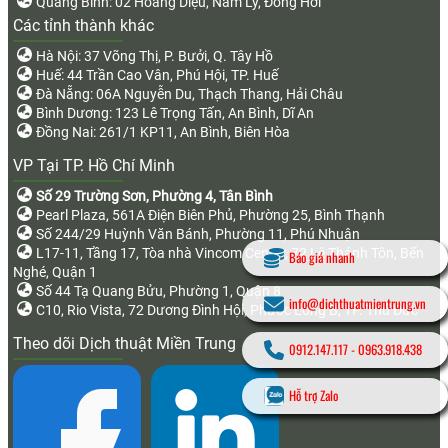
Quảng Bình: 02 Hoàng Diệu, Nam Lý, Đồng Hới
Các tỉnh thành khác
Hà Nội: 37 Võng Thị, P. Bưởi, Q. Tây Hồ
Huế: 44 Trần Cao Vân, Phú Hội, TP. Huế
Đà Nẵng: 06A Nguyễn Du, Thạch Thang, Hải Châu
Bình Dương: 123 Lê Trọng Tấn, An Bình, Dĩ An
Đồng Nai: 261/1 KP11, An Bình, Biên Hòa
VP Tại TP. Hồ Chí Minh
Số 29 Trường Sơn, Phường 4, Tân Bình
Pearl Plaza, 561A Điện Biên Phủ, Phường 25, Bình Thạnh
Số 244/29 Huỳnh Văn Bánh, Phường 11, Phú Nhuận
L17-11, Tầng 17, Tòa nhà Vincom Center, 72 Lê Thánh Tôn, Bến
Báo giá nhanh
Nghé, Quận 1
Số 44 Tạ Quang Bửu, Phường 1, Quận 8
info@dichthuatmientrung.vn
C10, Rio Vista, 72 Dương Đình Hội, Phước Long B, TP. Thủ Đức
Theo dõi Dịch thuật Miền Trung
0912.147.117
-
0963.918.438
Hỗ trợ Zalo