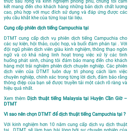
thức sâu rộng và kinh nghiệm phong phú, chúng tôi cam
kết mang đến cho khách hàng những bản dịch chất lượng
cao, phù hợp với mục đích sử dụng và đáp ứng được các
yêu cầu khắt khe của từng loại tài liệu.
Cung cấp phiên dịch tiếng Campuchia tại
DTMT cung cấp dịch vụ phiên dịch tiếng Campuchia cho
các sự kiện, hội thảo, cuộc họp, và buổi đàm phán tại . Với
đội ngũ phiên dịch viên giàu kinh nghiệm, thông thạo ngôn
ngữ và có khả năng linh hoạt trong việc xử lý các tình
huống phát sinh, chúng tôi đảm bảo mang đến cho khách
hàng một trải nghiệm phiên dịch chuyên nghiệp. Các phiên
dịch viên của DTMT luôn duy trì phong cách làm việc
chuyên nghiệp, chính xác trong từng lời dịch, đảm bảo rằng
thông điệp của bạn sẽ được truyền tải một cách rõ ràng và
hiệu quả nhất.
Xem thêm
Dịch thuật tiếng Malaysia tại Huyện Cần Giờ –
DTMT
Vì sao nên chọn DTMT để dịch thuật tiếng Campuchia tại ?
Với kinh nghiệm hơn 10 năm cung cấp dịch vụ
dịch thuật
tại
, DTMT sẽ làm bạn hài lòng bởi sự chuyên nghiệp của