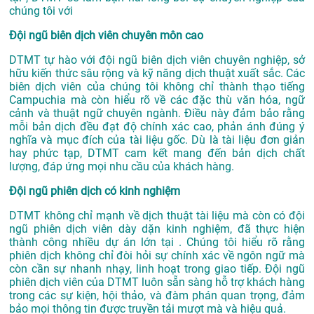
chúng tôi với
Đội ngũ biên dịch viên chuyên môn cao
DTMT tự hào với đội ngũ biên dịch viên chuyên nghiệp, sở
hữu kiến thức sâu rộng và kỹ năng dịch thuật xuất sắc. Các
biên dịch viên của chúng tôi không chỉ thành thạo tiếng
Campuchia mà còn hiểu rõ về các đặc thù văn hóa, ngữ
cảnh và thuật ngữ chuyên ngành. Điều này đảm bảo rằng
mỗi bản dịch đều đạt độ chính xác cao, phản ánh đúng ý
nghĩa và mục đích của tài liệu gốc. Dù là tài liệu đơn giản
hay phức tạp, DTMT cam kết mang đến bản dịch chất
lượng, đáp ứng mọi nhu cầu của khách hàng.
Đội ngũ phiên dịch có kinh nghiệm
DTMT không chỉ mạnh về dịch thuật tài liệu mà còn có đội
ngũ phiên dịch viên dày dặn kinh nghiệm, đã thực hiện
thành công nhiều dự án lớn tại . Chúng tôi hiểu rõ rằng
phiên dịch không chỉ đòi hỏi sự chính xác về ngôn ngữ mà
còn cần sự nhanh nhạy, linh hoạt trong giao tiếp. Đội ngũ
phiên dịch viên của DTMT luôn sẵn sàng hỗ trợ khách hàng
trong các sự kiện, hội thảo, và đàm phán quan trọng, đảm
bảo mọi thông tin được truyền tải mượt mà và hiệu quả.