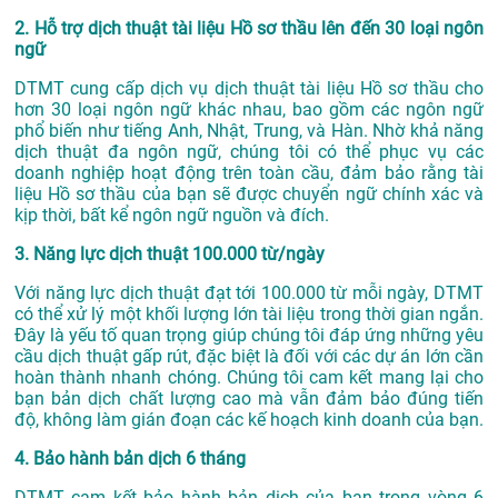
2. Hỗ trợ dịch thuật tài liệu Hồ sơ thầu lên đến 30 loại ngôn
ngữ
DTMT cung cấp dịch vụ dịch thuật tài liệu Hồ sơ thầu cho
hơn 30 loại ngôn ngữ khác nhau, bao gồm các ngôn ngữ
phổ biến như tiếng Anh, Nhật, Trung, và Hàn. Nhờ khả năng
dịch thuật đa ngôn ngữ, chúng tôi có thể phục vụ các
doanh nghiệp hoạt động trên toàn cầu, đảm bảo rằng tài
liệu Hồ sơ thầu của bạn sẽ được chuyển ngữ chính xác và
kịp thời, bất kể ngôn ngữ nguồn và đích.
3. Năng lực dịch thuật 100.000 từ/ngày
Với năng lực dịch thuật đạt tới 100.000 từ mỗi ngày, DTMT
có thể xử lý một khối lượng lớn tài liệu trong thời gian ngắn.
Đây là yếu tố quan trọng giúp chúng tôi đáp ứng những yêu
cầu dịch thuật gấp rút, đặc biệt là đối với các dự án lớn cần
hoàn thành nhanh chóng. Chúng tôi cam kết mang lại cho
bạn bản dịch chất lượng cao mà vẫn đảm bảo đúng tiến
độ, không làm gián đoạn các kế hoạch kinh doanh của bạn.
4. Bảo hành bản dịch 6 tháng
DTMT cam kết bảo hành bản dịch của bạn trong vòng 6