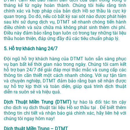
tháng kể từ ngày hoàn thành. Chúng tôi hiểu rằng tính
chính xác và hợp pháp của bản dịch Hồ sơ thầu là cực kỳ
quan trọng. Do đó, nếu có bất kỳ sai sót nào được phát hiện
sau khi sử dụng dịch vụ, DTMT sẽ nhanh chóng tiến hành
điều chỉnh và sửa chữa mà không phát sinh thêm chi phí.
Điều này đảm bảo rằng bạn luôn có trong tay những tài liệu
thầu hoàn thiện, đáp ứng đầy đủ các tiêu chuẩn pháp lý.
5. Hỗ trợ khách hàng 24/7
Đội ngũ hỗ trợ khách hàng của DTMT luôn sẵn sàng phục
vụ bạn bất kể thời gian nào trong ngày. Chúng tôi cam kết
hỗ trợ bạn 24/7 để giải đáp mọi thắc mắc và cung cấp các
thông tin cần thiết một cách nhanh chóng. Với sự tận tâm
và chuyên nghiệp, DTMT đảm bảo rằng bạn sẽ nhận được
sự hỗ trợ kịp thời và toàn diện, giúp quá trình dịch thuật
diễn ra suôn sẻ và hiệu quả.
Dịch Thuật Miền Trung (DTMT)
tự hào là đối tác tin cậy
cho dịch vụ dịch thuật tài liệu Hồ sơ thầu tại . Để biết thêm
thông tin chi tiết và nhận báo giá chính xác, hãy liên hệ với
chúng tôi ngay hôm nay!
Dịch thuật Miền Trung – DTMT