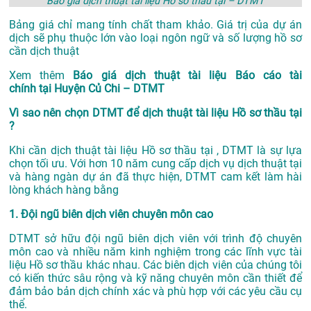
Báo giá dịch thuật tài liệu Hồ sơ thầu tại – DTMT
Bảng giá chỉ mang tính chất tham khảo. Giá trị của dự án
dịch sẽ phụ thuộc lớn vào loại ngôn ngữ và số lượng hồ sơ
cần dịch thuật
Xem thêm
Báo giá dịch thuật tài liệu Báo cáo tài
chính tại Huyện Củ Chi – DTMT
Vì sao nên chọn DTMT để dịch thuật tài liệu Hồ sơ thầu tại
?
Khi cần dịch thuật tài liệu Hồ sơ thầu tại , DTMT là sự lựa
chọn tối ưu. Với hơn 10 năm cung cấp dịch vụ
dịch thuật tại
và hàng ngàn dự án đã thực hiện, DTMT cam kết làm hài
lòng khách hàng bằng
1. Đội ngũ biên dịch viên chuyên môn cao
DTMT sở hữu đội ngũ biên dịch viên với trình độ chuyên
môn cao và nhiều năm kinh nghiệm trong các lĩnh vực tài
liệu Hồ sơ thầu khác nhau. Các biên dịch viên của chúng tôi
có kiến thức sâu rộng và kỹ năng chuyên môn cần thiết để
đảm bảo bản dịch chính xác và phù hợp với các yêu cầu cụ
thể.