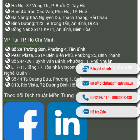
Hà Nội: 37 Võng Thị, P. Bưởi, Q. Tây Hồ
Huế: 44 Trần Cao Vân, Phú Hội, TP. Huế
Đà Nẵng: 06A Nguyễn Du, Thạch Thang, Hải Châu
Bình Dương: 123 Lê Trọng Tấn, An Bình, Dĩ An
Đồng Nai: 261/1 KP11, An Bình, Biên Hòa
VP Tại TP. Hồ Chí Minh
Số 29 Trường Sơn, Phường 4, Tân Bình
Pearl Plaza, 561A Điện Biên Phủ, Phường 25, Bình Thạnh
Số 244/29 Huỳnh Văn Bánh, Phường 11, Phú Nhuận
L17-11, Tầng 17, Tòa nhà Vincom Center, 72 Lê Thánh Tôn, Bến
Báo giá nhanh
Nghé, Quận 1
Số 44 Tạ Quang Bửu, Phường 1, Quận 8
info@dichthuatmientrung.vn
C10, Rio Vista, 72 Dương Đình Hội, Phước Long B, TP. Thủ Đức
Theo dõi Dịch thuật Miền Trung
0912.147.117
-
0963.918.438
Hỗ trợ Zalo