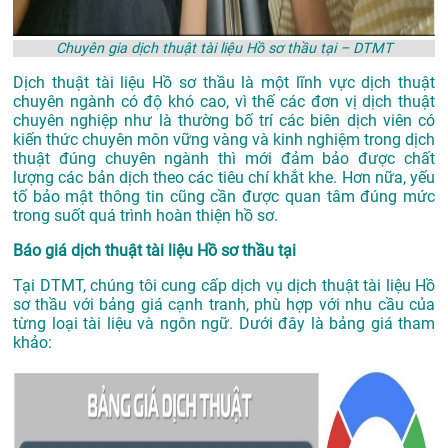
Chuyên gia dịch thuật tài liệu Hồ sơ thầu tại – DTMT
Dịch thuật tài liệu Hồ sơ thầu là một lĩnh vực dịch thuật
chuyên ngành có độ khó cao, vì thế các đơn vị dịch thuật
chuyên nghiệp như là thường bố trí các biên dịch viên có
kiến thức chuyên môn vững vàng và kinh nghiệm trong dịch
thuật đúng chuyên ngành thì mới đảm bảo được chất
lượng các bản dịch theo các tiêu chí khắt khe. Hơn nữa, yếu
tố bảo mật thông tin cũng cần được quan tâm đúng mức
trong suốt quá trình hoàn thiện hồ sơ.
Báo giá dịch thuật tài liệu Hồ sơ thầu tại
Tại DTMT, chúng tôi cung cấp dịch vụ dịch thuật tài liệu Hồ
sơ thầu với bảng giá cạnh tranh, phù hợp với nhu cầu của
từng loại tài liệu và ngôn ngữ. Dưới đây là bảng giá tham
khảo: