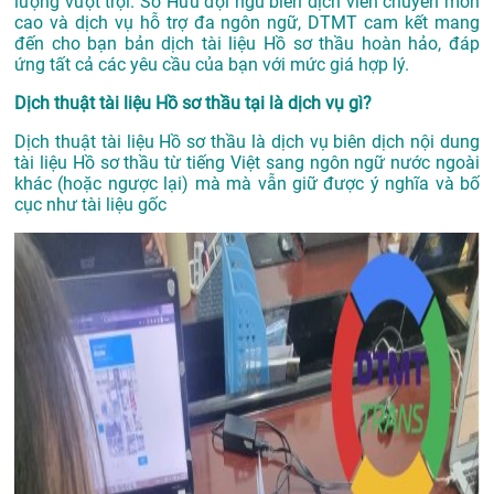
lượng vượt trội. Sở Hữu đội ngũ biên dịch viên chuyên môn
cao và dịch vụ hỗ trợ đa ngôn ngữ, DTMT cam kết mang
đến cho bạn bản dịch tài liệu Hồ sơ thầu hoàn hảo, đáp
ứng tất cả các yêu cầu của bạn với mức giá hợp lý.
Dịch thuật tài liệu Hồ sơ thầu tại là dịch vụ gì?
Dịch thuật tài liệu Hồ sơ thầu là dịch vụ biên dịch nội dung
tài liệu Hồ sơ thầu từ tiếng Việt sang ngôn ngữ nước ngoài
khác (hoặc ngược lại) mà mà vẫn giữ được ý nghĩa và bố
cục như tài liệu gốc