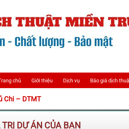
Trang chủ
Giới thiệu
Dịch vụ
Báo giá dịch thuậ
Củ Chi – DTMT
Á TRỊ DỰ ÁN CỦA BẠN