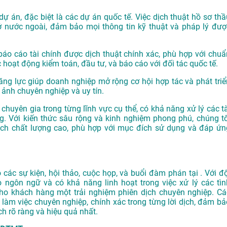
dự án, đặc biệt là các dự án quốc tế. Việc dịch thuật hồ sơ thầ
ở nước ngoài, đảm bảo mọi thông tin kỹ thuật và pháp lý đượ
o cáo tài chính được dịch thuật chính xác, phù hợp với chuẩ
 hoạt động kiểm toán, đầu tư, và báo cáo với đối tác quốc tế.
ăng lực giúp doanh nghiệp mở rộng cơ hội hợp tác và phát triể
 ảnh chuyên nghiệp và uy tín.
chuyên gia trong từng lĩnh vực cụ thể, có khả năng xử lý các tà
. Với kiến thức sâu rộng và kinh nghiệm phong phú, chúng tô
h chất lượng cao, phù hợp với mục đích sử dụng và đáp ứn
ác sự kiện, hội thảo, cuộc họp, và buổi đàm phán tại . Với độ
o ngôn ngữ và có khả năng linh hoạt trong việc xử lý các tìn
o khách hàng một trải nghiệm phiên dịch chuyên nghiệp. Cá
làm việc chuyên nghiệp, chính xác trong từng lời dịch, đảm bả
h rõ ràng và hiệu quả nhất.