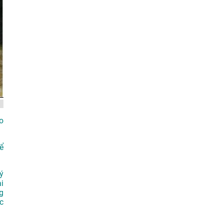
o
ể
ý
i
g
c