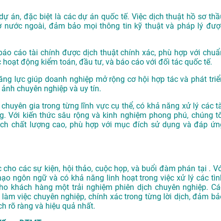
dự án, đặc biệt là các dự án quốc tế. Việc dịch thuật hồ sơ thầ
ở nước ngoài, đảm bảo mọi thông tin kỹ thuật và pháp lý đượ
o cáo tài chính được dịch thuật chính xác, phù hợp với chuẩ
 hoạt động kiểm toán, đầu tư, và báo cáo với đối tác quốc tế.
ăng lực giúp doanh nghiệp mở rộng cơ hội hợp tác và phát triể
 ảnh chuyên nghiệp và uy tín.
chuyên gia trong từng lĩnh vực cụ thể, có khả năng xử lý các tà
. Với kiến thức sâu rộng và kinh nghiệm phong phú, chúng tô
h chất lượng cao, phù hợp với mục đích sử dụng và đáp ứn
ho các sự kiện, hội thảo, cuộc họp, và buổi đàm phán tại . Vớ
hạo ngôn ngữ và có khả năng linh hoạt trong việc xử lý các tìn
o khách hàng một trải nghiệm phiên dịch chuyên nghiệp. Cá
làm việc chuyên nghiệp, chính xác trong từng lời dịch, đảm bả
h rõ ràng và hiệu quả nhất.