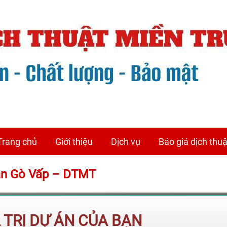
Trang chủ
Giới thiệu
Dịch vụ
Báo giá dịch thuậ
uận Gò Vấp – DTMT
Á TRỊ DỰ ÁN CỦA BẠN