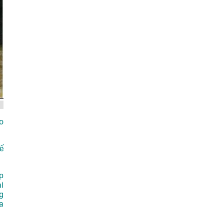
o
ể
p
i
g
a