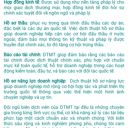
Hợp đồng kinh tế
: Được sử dụng như nền tảng pháp lý cho
mọi giao dịch thương mại, hợp đồng kinh tế đòi hỏi sự
chính xác tuyệt đối về ngôn ngữ và pháp lý.
Hồ sơ thầu
: phục vụ trong quá trình đấu thầu các dự án,
đặc biệt là các dự án quốc tế. Việc dịch thuật hồ sơ thầu
giúp doanh nghiệp tiếp cận các cơ hội đấu thầu ở nước
ngoài, đảm bảo mọi thông tin kỹ thuật và pháp lý được
truyền đạt chính xác, từ đó tăng cơ hội trúng thầu.
Báo cáo tài chính
: DTMT giúp đảm bảo rằng các báo cáo
tài chính được dịch thuật chính xác, phù hợp với chuẩn
mực kế toán quốc tế, hỗ trợ doanh nghiệp trong các hoạt
động kiểm toán, đầu tư, và báo cáo với đối tác quốc tế.
Hồ sơ năng lực doanh nghiệp
: Dịch thuật hồ sơ năng lực
giúp doanh nghiệp mở rộng cơ hội hợp tác và phát triển thị
trường quốc tế thông qua việc thể hiện một hình ảnh
chuyên nghiệp và uy tín.
Đội ngũ biên dịch viên của DTMT tại đều là những chuyên
gia trong từng lĩnh vực cụ thể, có khả năng xử lý các tài liệu
phức tạp một cách chuẩn xác và nhanh chóng. Với kiến
thức sâu rộng và kinh nghiệm phong phú, chúng tôi cam