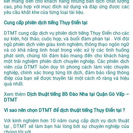
kết mang đến cho khách hàng những bản dịch chất lượng
cao, phù hợp với mục đích sử dụng và đáp ứng được các
yêu cầu khắt khe của từng loại tài liệu.
Cung cấp phiên dịch tiếng Thụy Điển tại
DTMT cung cấp dịch vụ phiên dịch tiếng Thụy Điển cho các
sự kiện, hội thảo, cuộc họp, và buổi đàm phán tại . Với đội
ngũ phiên dịch viên giàu kinh nghiệm, thông thạo ngôn ngữ
và có khả năng linh hoạt trong việc xử lý các tình huống
phát sinh, chúng tôi đảm bảo mang đến cho khách hàng
một trải nghiệm phiên dịch chuyên nghiệp. Các phiên dịch
viên của DTMT luôn duy trì phong cách làm việc chuyên
nghiệp, chính xác trong từng lời dịch, đảm bảo rằng thông
điệp của bạn sẽ được truyền tải một cách rõ ràng và hiệu
quả nhất.
Xem thêm
Dịch thuật tiếng Bồ Đào Nha tại Quận Gò Vấp –
DTMT
Vì sao nên chọn DTMT để dịch thuật tiếng Thụy Điển tại ?
Với kinh nghiệm hơn 10 năm cung cấp dịch vụ
dịch thuật
tại
, DTMT sẽ làm bạn hài lòng bởi sự chuyên nghiệp của
chúng tôi với