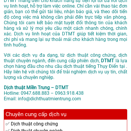
DTMT mang đến cho khách hàng sự tiện lợi tối đa với dịch
vụ linh hoạt, hỗ trợ làm việc online. Chỉ cần vài thao tác đơn
giản, bạn có thể gửi tài liệu, nhận báo giá, và theo dõi tiến
độ công việc mà không cần phải đến trực tiếp văn phòng.
Chúng tôi cam kết bảo mật tuyệt đối thông tin của khách
hàng và xử lý mọi yêu cầu một cách nhanh chóng, chính
xác. Dịch vụ linh hoạt của DTMT giúp tiết kiệm thời gian,
chi phí và mang lại sự thoải mái cho khách hàng trong mọi
tình huống.
Với các dịch vụ đa dạng, từ dịch thuật công chứng, dịch
thuật chuyên ngành, đến cung cấp phiên dịch,
DTMT
là lựa
chọn hàng đầu cho nhu cầu dịch thuật tiếng Thụy Điển tại .
Hãy liên hệ với chúng tôi để trải nghiệm dịch vụ uy tín, chất
lượng và chuyên nghiệp.
Dịch thuật Miền Trung – DTMT
Hotline: 0947.688.883 – 0963.918.438
Email: info@dichthuatmientrung.com
Chuyên cung cấp dịch vụ
✅ Dịch thuật công chứng
✅ Dịch thuật chuyên ngành