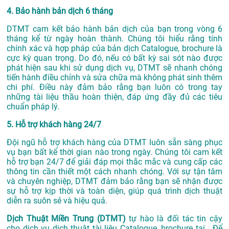
4. Bảo hành bản dịch 6 tháng
DTMT cam kết bảo hành bản dịch của bạn trong vòng 6
tháng kể từ ngày hoàn thành. Chúng tôi hiểu rằng tính
chính xác và hợp pháp của bản dịch Catalogue, brochure là
cực kỳ quan trọng. Do đó, nếu có bất kỳ sai sót nào được
phát hiện sau khi sử dụng dịch vụ, DTMT sẽ nhanh chóng
tiến hành điều chỉnh và sửa chữa mà không phát sinh thêm
chi phí. Điều này đảm bảo rằng bạn luôn có trong tay
những tài liệu thầu hoàn thiện, đáp ứng đầy đủ các tiêu
chuẩn pháp lý.
5. Hỗ trợ khách hàng 24/7
Đội ngũ hỗ trợ khách hàng của DTMT luôn sẵn sàng phục
vụ bạn bất kể thời gian nào trong ngày. Chúng tôi cam kết
hỗ trợ bạn 24/7 để giải đáp mọi thắc mắc và cung cấp các
thông tin cần thiết một cách nhanh chóng. Với sự tận tâm
và chuyên nghiệp, DTMT đảm bảo rằng bạn sẽ nhận được
sự hỗ trợ kịp thời và toàn diện, giúp quá trình dịch thuật
diễn ra suôn sẻ và hiệu quả.
Dịch Thuật Miền Trung (DTMT)
tự hào là đối tác tin cậy
cho dịch vụ dịch thuật tài liệu Catalogue, brochure tại . Để