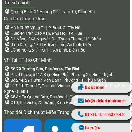
Trụ sở chính
Quảng Bình: 02 Hoàng Diệu, Nam Lý, Đồng Hới
Các tỉnh thành khác
Hà Nội: 37 Võng Thị, P. Bưởi, Q. Tây Hồ
Huế: 44 Trần Cao Vân, Phú Hội, TP. Huế
Đà Nẵng: 06A Nguyễn Du, Thạch Thang, Hải Châu
Bình Dương: 123 Lê Trọng Tấn, An Bình, Dĩ An
Đồng Nai: 261/1 KP11, An Bình, Biên Hòa
VP Tại TP. Hồ Chí Minh
Số 29 Trường Sơn, Phường 4, Tân Bình
Pearl Plaza, 561A Điện Biên Phủ, Phường 25, Bình Thạnh
Số 244/29 Huỳnh Văn Bánh, Phường 11, Phú Nhuận
L17-11, Tầng 17, Tòa nhà Vincom Center, 72 Lê Thánh Tôn, Bến
Báo giá nhanh
Nghé, Quận 1
Số 44 Tạ Quang Bửu, Phường 1, Quận 8
info@dichthuatmientrung.vn
C10, Rio Vista, 72 Dương Đình Hội, Phước Long B, TP. Thủ Đức
Theo dõi Dịch thuật Miền Trung
0912.147.117
-
0963.918.438
Hỗ trợ Zalo