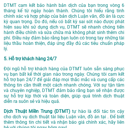
DTMT cam kết bảo hành bản dịch của bạn trong vòng 6
tháng kể từ ngày hoàn thành. Chúng tôi hiểu rằng tính
chính xác và hợp pháp của bản dịch Luận văn, đồ án là cực
kỳ quan trọng. Do đó, nếu có bất kỳ sai sót nào được phát
hiện sau khi sử dụng dịch vụ, DTMT sẽ nhanh chóng tiến
hành điều chỉnh và sửa chữa mà không phát sinh thêm chi
phí. Điều này đảm bảo rằng bạn luôn có trong tay những tài
liệu thầu hoàn thiện, đáp ứng đầy đủ các tiêu chuẩn pháp
lý.
5. Hỗ trợ khách hàng 24/7
Đội ngũ hỗ trợ khách hàng của DTMT luôn sẵn sàng phục
vụ bạn bất kể thời gian nào trong ngày. Chúng tôi cam kết
hỗ trợ bạn 24/7 để giải đáp mọi thắc mắc và cung cấp các
thông tin cần thiết một cách nhanh chóng. Với sự tận tâm
và chuyên nghiệp, DTMT đảm bảo rằng bạn sẽ nhận được
sự hỗ trợ kịp thời và toàn diện, giúp quá trình dịch thuật
diễn ra suôn sẻ và hiệu quả.
Dịch Thuật Miền Trung (DTMT)
tự hào là đối tác tin cậy
cho dịch vụ dịch thuật tài liệu Luận văn, đồ án tại . Để biết
thêm thông tin chi tiết và nhận báo giá chính xác, hãy liên
hệ với chúng tôi ngay hôm nay!