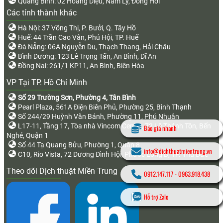
Quảng Bình: 02 Hoàng Diệu, Nam Lý, Đồng Hới
Các tỉnh thành khác
Hà Nội: 37 Võng Thị, P. Bưởi, Q. Tây Hồ
Huế: 44 Trần Cao Vân, Phú Hội, TP. Huế
Đà Nẵng: 06A Nguyễn Du, Thạch Thang, Hải Châu
Bình Dương: 123 Lê Trọng Tấn, An Bình, Dĩ An
Đồng Nai: 261/1 KP11, An Bình, Biên Hòa
VP Tại TP. Hồ Chí Minh
Số 29 Trường Sơn, Phường 4, Tân Bình
Pearl Plaza, 561A Điện Biên Phủ, Phường 25, Bình Thạnh
Số 244/29 Huỳnh Văn Bánh, Phường 11, Phú Nhuận
L17-11, Tầng 17, Tòa nhà Vincom Center, 72 Lê Thánh Tôn, Bến
Báo giá nhanh
Nghé, Quận 1
Số 44 Tạ Quang Bửu, Phường 1, Quận 8
info@dichthuatmientrung.vn
C10, Rio Vista, 72 Dương Đình Hội, Phước Long B, TP. Thủ Đức
Theo dõi Dịch thuật Miền Trung
0912.147.117
-
0963.918.438
Hỗ trợ Zalo