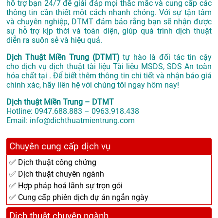
hỗ trợ bạn 24/7 để giải đáp mọi thắc mắc và cung cấp các
thông tin cần thiết một cách nhanh chóng. Với sự tận tâm
và chuyên nghiệp, DTMT đảm bảo rằng bạn sẽ nhận được
sự hỗ trợ kịp thời và toàn diện, giúp quá trình dịch thuật
diễn ra suôn sẻ và hiệu quả.
Dịch Thuật Miền Trung (DTMT)
tự hào là đối tác tin cậy
cho dịch vụ dịch thuật tài liệu Tài liệu MSDS, SDS An toàn
hóa chất tại . Để biết thêm thông tin chi tiết và nhận báo giá
chính xác, hãy liên hệ với chúng tôi ngay hôm nay!
Dịch thuật Miền Trung – DTMT
Hotline: 0947.688.883 – 0963.918.438
Email: info@dichthuatmientrung.com
Chuyên cung cấp dịch vụ
✅ Dịch thuật công chứng
✅ Dịch thuật chuyên ngành
✅ Hợp pháp hoá lãnh sự trọn gói
✅ Cung cấp phiên dịch dự án ngắn ngày
Dịch thuật chuyên ngành