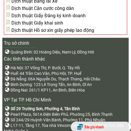
Dịch thuật Bằng lái Xe
Dịch thuật Căn cước công dân
Dịch thuật Giấy Đăng ký kinh doanh
Dịch thuật Giấy khai sinh
Dịch thuật Hồ sơ xin giấy phép lao động
Trụ sở chính
Quảng Bình: 02 Hoàng Diệu, Nam Lý, Đồng Hới
Các tỉnh thành khác
Hà Nội: 37 Võng Thị, P. Bưởi, Q. Tây Hồ
Huế: 44 Trần Cao Vân, Phú Hội, TP. Huế
Đà Nẵng: 06A Nguyễn Du, Thạch Thang, Hải Châu
Bình Dương: 123 Lê Trọng Tấn, An Bình, Dĩ An
Đồng Nai: 261/1 KP11, An Bình, Biên Hòa
VP Tại TP. Hồ Chí Minh
Số 29 Trường Sơn, Phường 4, Tân Bình
Pearl Plaza, 561A Điện Biên Phủ, Phường 25, Bình Thạnh
Số 244/29 Huỳnh Văn Bánh, Phường 11, Phú Nhuận
L17-11, Tầng 17, Tòa nhà Vincom Center, 72 Lê Thánh Tôn, Bến
Báo giá nhanh