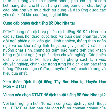
thức sâu rộng và kinh nghiệm phong phú, chúng tôi cam
kết mang đến cho khách hàng những bản dịch chất lượng
cao, phù hợp với mục đích sử dụng và đáp ứng được các
yêu cầu khắt khe của từng loại tài liệu.
Cung cấp phiên dịch tiếng Bồ Đào Nha tại
DTMT cung cấp dịch vụ phiên dịch tiếng Bồ Đào Nha cho
các sự kiện, hội thảo, cuộc họp, và buổi đàm phán tại . Với
đội ngũ phiên dịch viên giàu kinh nghiệm, thông thạo ngôn
ngữ và có khả năng linh hoạt trong việc xử lý các tình
huống phát sinh, chúng tôi đảm bảo mang đến cho khách
hàng một trải nghiệm phiên dịch chuyên nghiệp. Các phiên
dịch viên của DTMT luôn duy trì phong cách làm việc
chuyên nghiệp, chính xác trong từng lời dịch, đảm bảo rằng
thông điệp của bạn sẽ được truyền tải một cách rõ ràng và
hiệu quả nhất.
Xem thêm
Dịch thuật tiếng Tây Ban Nha tại Huyện Hóc
Môn – DTMT
Vì sao nên chọn DTMT để dịch thuật tiếng Bồ Đào Nha tại ?
Với kinh nghiệm hơn 10 năm cung cấp dịch vụ
dịch thuật
tại
, DTMT sẽ làm bạn hài lòng bởi sự chuyên nghiệp của