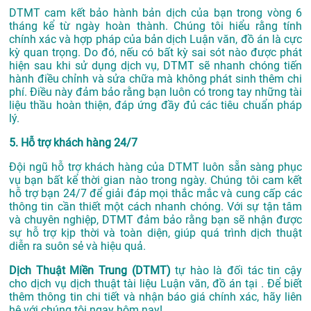
DTMT cam kết bảo hành bản dịch của bạn trong vòng 6
tháng kể từ ngày hoàn thành. Chúng tôi hiểu rằng tính
chính xác và hợp pháp của bản dịch Luận văn, đồ án là cực
kỳ quan trọng. Do đó, nếu có bất kỳ sai sót nào được phát
hiện sau khi sử dụng dịch vụ, DTMT sẽ nhanh chóng tiến
hành điều chỉnh và sửa chữa mà không phát sinh thêm chi
phí. Điều này đảm bảo rằng bạn luôn có trong tay những tài
liệu thầu hoàn thiện, đáp ứng đầy đủ các tiêu chuẩn pháp
lý.
5. Hỗ trợ khách hàng 24/7
Đội ngũ hỗ trợ khách hàng của DTMT luôn sẵn sàng phục
vụ bạn bất kể thời gian nào trong ngày. Chúng tôi cam kết
hỗ trợ bạn 24/7 để giải đáp mọi thắc mắc và cung cấp các
thông tin cần thiết một cách nhanh chóng. Với sự tận tâm
và chuyên nghiệp, DTMT đảm bảo rằng bạn sẽ nhận được
sự hỗ trợ kịp thời và toàn diện, giúp quá trình dịch thuật
diễn ra suôn sẻ và hiệu quả.
Dịch Thuật Miền Trung (DTMT)
tự hào là đối tác tin cậy
cho dịch vụ dịch thuật tài liệu Luận văn, đồ án tại . Để biết
thêm thông tin chi tiết và nhận báo giá chính xác, hãy liên
hệ với chúng tôi ngay hôm nay!