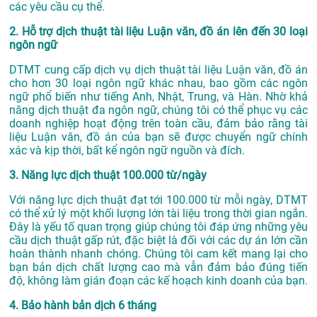
các yêu cầu cụ thể.
2. Hỗ trợ dịch thuật tài liệu Luận văn, đồ án lên đến 30 loại
ngôn ngữ
DTMT cung cấp dịch vụ dịch thuật tài liệu Luận văn, đồ án
cho hơn 30 loại ngôn ngữ khác nhau, bao gồm các ngôn
ngữ phổ biến như tiếng Anh, Nhật, Trung, và Hàn. Nhờ khả
năng dịch thuật đa ngôn ngữ, chúng tôi có thể phục vụ các
doanh nghiệp hoạt động trên toàn cầu, đảm bảo rằng tài
liệu Luận văn, đồ án của bạn sẽ được chuyển ngữ chính
xác và kịp thời, bất kể ngôn ngữ nguồn và đích.
3. Năng lực dịch thuật 100.000 từ/ngày
Với năng lực dịch thuật đạt tới 100.000 từ mỗi ngày, DTMT
có thể xử lý một khối lượng lớn tài liệu trong thời gian ngắn.
Đây là yếu tố quan trọng giúp chúng tôi đáp ứng những yêu
cầu dịch thuật gấp rút, đặc biệt là đối với các dự án lớn cần
hoàn thành nhanh chóng. Chúng tôi cam kết mang lại cho
bạn bản dịch chất lượng cao mà vẫn đảm bảo đúng tiến
độ, không làm gián đoạn các kế hoạch kinh doanh của bạn.
4. Bảo hành bản dịch 6 tháng