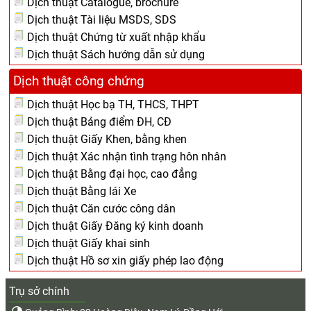
Dịch thuật Catalogue, brochure
Dịch thuật Tài liệu MSDS, SDS
Dịch thuật Chứng từ xuất nhập khẩu
Dịch thuật Sách hướng dẫn sử dụng
Dịch thuật công chứng
Dịch thuật Học bạ TH, THCS, THPT
Dịch thuật Bảng điểm ĐH, CĐ
Dịch thuật Giấy Khen, bằng khen
Dịch thuật Xác nhận tình trạng hôn nhân
Dịch thuật Bằng đại học, cao đẳng
Dịch thuật Bằng lái Xe
Dịch thuật Căn cước công dân
Dịch thuật Giấy Đăng ký kinh doanh
Dịch thuật Giấy khai sinh
Dịch thuật Hồ sơ xin giấy phép lao động
Trụ sở chính