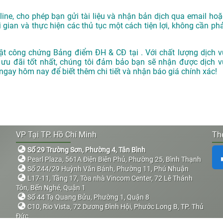
ne, cho phép bạn gửi tài liệu và nhận bản dịch qua email hoặ
i gian và thực hiện các thủ tục một cách tiện lợi, không cần phả
ật công chứng Bảng điểm ĐH & CĐ tại . Với chất lượng dịch v
 ưu đãi tốt nhất, chúng tôi đảm bảo bạn sẽ nhận được dịch v
 ngay hôm nay để biết thêm chi tiết và nhận báo giá chính xác!
VP Tại TP. Hồ Chí Minh
The
Số 29 Trường Sơn, Phường 4, Tân Bình
Pearl Plaza, 561A Điện Biên Phủ, Phường 25, Bình Thạnh
Số 244/29 Huỳnh Văn Bánh, Phường 11, Phú Nhuận
L17-11, Tầng 17, Tòa nhà Vincom Center, 72 Lê Thánh
Tôn, Bến Nghé, Quận 1
Số 44 Tạ Quang Bửu, Phường 1, Quận 8
C10, Rio Vista, 72 Dương Đình Hội, Phước Long B, TP. Thủ
Đức