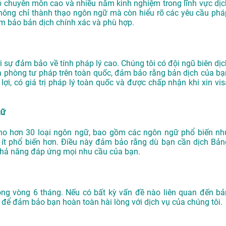
độ chuyên môn cao và nhiều năm kinh nghiệm trong lĩnh vực dịc
hông chỉ thành thạo ngôn ngữ mà còn hiểu rõ các yêu cầu phá
ảm bảo bản dịch chính xác và phù hợp.
sự đảm bảo về tính pháp lý cao. Chúng tôi có đội ngũ biên dịc
à phòng tư pháp trên toàn quốc, đảm bảo rằng bản dịch của bạ
i, có giá trị pháp lý toàn quốc và được chấp nhận khi xin vis
gữ
ho hơn 30 loại ngôn ngữ, bao gồm các ngôn ngữ phổ biến nh
 ít phổ biến hơn. Điều này đảm bảo rằng dù bạn cần dịch Bản
khả năng đáp ứng mọi nhu cầu của bạn.
ong vòng 6 tháng. Nếu có bất kỳ vấn đề nào liên quan đến bả
 để đảm bảo bạn hoàn toàn hài lòng với dịch vụ của chúng tôi.