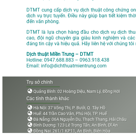
DTMT cung cấp dịch vụ dịch thuật công chứng onli
dịch vụ trực tuyến. Điều này giúp bạn tiết kiệm thờ
đến văn phòng.
DTMT là lựa chọn hàng đầu cho dịch vụ dịch thu
cao, đội ngũ chuyên gia giàu kinh nghiệm và các
đáng tin cậy và hiệu quả. Hãy liên hệ với chúng tôi
Dịch thuật Miền Trung – DTMT
Hotline: 0947.688.883 – 0963.918.438
Email: info@dichthuatmientrung.com
Trụ sở chính
Quảng Bình: 02 Hoàng Diệu, Nam Lý, Đồng Hới
Các tỉnh thành khác
Hà Nội: 37 Võng Thị, P. Bưởi, Q. Tây Hồ
Huế: 44 Trần Cao Vân, Phú Hội, TP. Huế
Đà Nẵng: 06A Nguyễn Du, Thạch Thang, Hải Châu
Bình Dương: 123 Lê Trọng Tấn, An Bình, Dĩ An
Đồng Nai: 261/1 KP11, An Bình, Biên Hòa