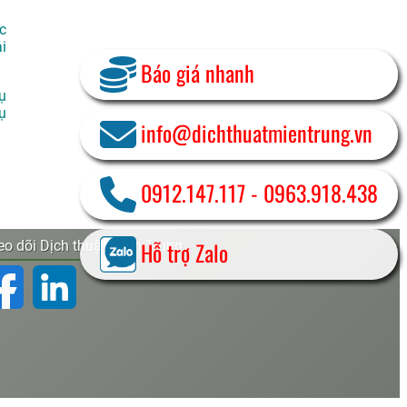
c
i
Báo giá nhanh
ụ
ụ
info@dichthuatmientrung.vn
0912.147.117
-
0963.918.438
Hỗ trợ Zalo
o dõi Dịch thuật Miền Trung