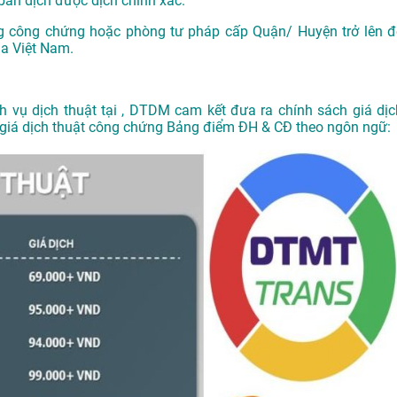
ản dịch được dịch chính xác.
g công chứng hoặc phòng tư pháp cấp Quận/ Huyện trở lên đ
ủa Việt Nam.
ch vụ
dịch thuật tại
, DTDM cam kết đưa ra chính sách giá dịc
g giá dịch thuật công chứng Bảng điểm ĐH & CĐ theo ngôn ngữ: