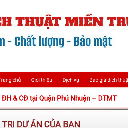
Trang chủ
Giới thiệu
Dịch vụ
Báo giá dịch thuậ
m ĐH & CĐ tại Quận Phú Nhuận – DTMT
Á TRỊ DỰ ÁN CỦA BẠN