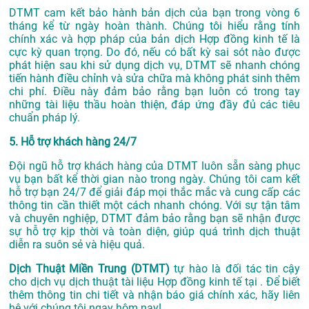
DTMT cam kết bảo hành bản dịch của bạn trong vòng 6
tháng kể từ ngày hoàn thành. Chúng tôi hiểu rằng tính
chính xác và hợp pháp của bản dịch Hợp đồng kinh tế là
cực kỳ quan trọng. Do đó, nếu có bất kỳ sai sót nào được
phát hiện sau khi sử dụng dịch vụ, DTMT sẽ nhanh chóng
tiến hành điều chỉnh và sửa chữa mà không phát sinh thêm
chi phí. Điều này đảm bảo rằng bạn luôn có trong tay
những tài liệu thầu hoàn thiện, đáp ứng đầy đủ các tiêu
chuẩn pháp lý.
5. Hỗ trợ khách hàng 24/7
Đội ngũ hỗ trợ khách hàng của DTMT luôn sẵn sàng phục
vụ bạn bất kể thời gian nào trong ngày. Chúng tôi cam kết
hỗ trợ bạn 24/7 để giải đáp mọi thắc mắc và cung cấp các
thông tin cần thiết một cách nhanh chóng. Với sự tận tâm
và chuyên nghiệp, DTMT đảm bảo rằng bạn sẽ nhận được
sự hỗ trợ kịp thời và toàn diện, giúp quá trình dịch thuật
diễn ra suôn sẻ và hiệu quả.
Dịch Thuật Miền Trung (DTMT)
tự hào là đối tác tin cậy
cho dịch vụ dịch thuật tài liệu Hợp đồng kinh tế tại . Để biết
thêm thông tin chi tiết và nhận báo giá chính xác, hãy liên
hệ với chúng tôi ngay hôm nay!