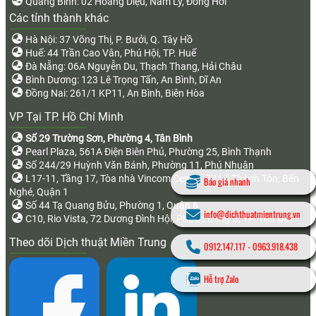
Quảng Bình: 02 Hoàng Diệu, Nam Lý, Đồng Hới
Các tỉnh thành khác
Hà Nội: 37 Võng Thị, P. Bưởi, Q. Tây Hồ
Huế: 44 Trần Cao Vân, Phú Hội, TP. Huế
Đà Nẵng: 06A Nguyễn Du, Thạch Thang, Hải Châu
Bình Dương: 123 Lê Trọng Tấn, An Bình, Dĩ An
Đồng Nai: 261/1 KP11, An Bình, Biên Hòa
VP Tại TP. Hồ Chí Minh
Số 29 Trường Sơn, Phường 4, Tân Bình
Pearl Plaza, 561A Điện Biên Phủ, Phường 25, Bình Thạnh
Số 244/29 Huỳnh Văn Bánh, Phường 11, Phú Nhuận
L17-11, Tầng 17, Tòa nhà Vincom Center, 72 Lê Thánh Tôn, Bến
Báo giá nhanh
Nghé, Quận 1
Số 44 Tạ Quang Bửu, Phường 1, Quận 8
info@dichthuatmientrung.vn
C10, Rio Vista, 72 Dương Đình Hội, Phước Long B, TP. Thủ Đức
Theo dõi Dịch thuật Miền Trung
0912.147.117
-
0963.918.438
Hỗ trợ Zalo