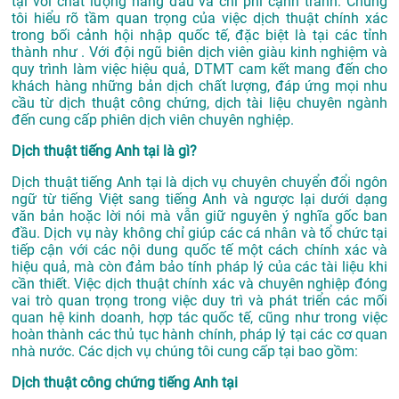
tại với chất lượng hàng đầu và chi phí cạnh tranh. Chúng
tôi hiểu rõ tầm quan trọng của việc dịch thuật chính xác
trong bối cảnh hội nhập quốc tế, đặc biệt là tại các tỉnh
thành như . Với đội ngũ biên dịch viên giàu kinh nghiệm và
quy trình làm việc hiệu quả, DTMT cam kết mang đến cho
khách hàng những bản dịch chất lượng, đáp ứng mọi nhu
cầu từ dịch thuật công chứng, dịch tài liệu chuyên ngành
đến cung cấp phiên dịch viên chuyên nghiệp.
Dịch thuật tiếng Anh tại là gì?
Dịch thuật tiếng Anh tại là dịch vụ chuyên chuyển đổi ngôn
ngữ từ tiếng Việt sang tiếng Anh và ngược lại dưới dạng
văn bản hoặc lời nói mà vẫn giữ nguyên ý nghĩa gốc ban
đầu. Dịch vụ này không chỉ giúp các cá nhân và tổ chức tại
tiếp cận với các nội dung quốc tế một cách chính xác và
hiệu quả, mà còn đảm bảo tính pháp lý của các tài liệu khi
cần thiết. Việc dịch thuật chính xác và chuyên nghiệp đóng
vai trò quan trọng trong việc duy trì và phát triển các mối
quan hệ kinh doanh, hợp tác quốc tế, cũng như trong việc
hoàn thành các thủ tục hành chính, pháp lý tại các cơ quan
nhà nước. Các dịch vụ chúng tôi cung cấp tại bao gồm:
Dịch thuật công chứng tiếng Anh tại