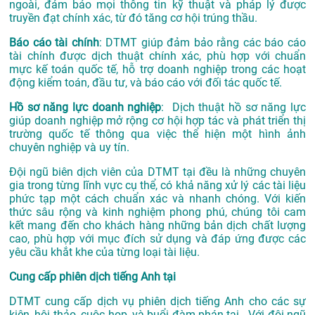
ngoài, đảm bảo mọi thông tin kỹ thuật và pháp lý được
truyền đạt chính xác, từ đó tăng cơ hội trúng thầu.
Báo cáo tài chính
: DTMT giúp đảm bảo rằng các báo cáo
tài chính được dịch thuật chính xác, phù hợp với chuẩn
mực kế toán quốc tế, hỗ trợ doanh nghiệp trong các hoạt
động kiểm toán, đầu tư, và báo cáo với đối tác quốc tế.
Hồ sơ năng lực doanh nghiệp
: Dịch thuật hồ sơ năng lực
giúp doanh nghiệp mở rộng cơ hội hợp tác và phát triển thị
trường quốc tế thông qua việc thể hiện một hình ảnh
chuyên nghiệp và uy tín.
Đội ngũ biên dịch viên của DTMT tại đều là những chuyên
gia trong từng lĩnh vực cụ thể, có khả năng xử lý các tài liệu
phức tạp một cách chuẩn xác và nhanh chóng. Với kiến
thức sâu rộng và kinh nghiệm phong phú, chúng tôi cam
kết mang đến cho khách hàng những bản dịch chất lượng
cao, phù hợp với mục đích sử dụng và đáp ứng được các
yêu cầu khắt khe của từng loại tài liệu.
Cung cấp phiên dịch tiếng Anh tại
DTMT cung cấp dịch vụ phiên dịch tiếng Anh cho các sự
kiện, hội thảo, cuộc họp, và buổi đàm phán tại . Với đội ngũ