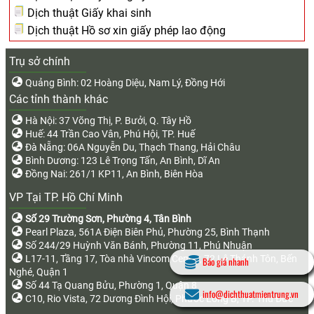
Dịch thuật Giấy khai sinh
Dịch thuật Hồ sơ xin giấy phép lao động
Trụ sở chính
Quảng Bình: 02 Hoàng Diệu, Nam Lý, Đồng Hới
Các tỉnh thành khác
Hà Nội: 37 Võng Thị, P. Bưởi, Q. Tây Hồ
Huế: 44 Trần Cao Vân, Phú Hội, TP. Huế
Đà Nẵng: 06A Nguyễn Du, Thạch Thang, Hải Châu
Bình Dương: 123 Lê Trọng Tấn, An Bình, Dĩ An
Đồng Nai: 261/1 KP11, An Bình, Biên Hòa
VP Tại TP. Hồ Chí Minh
Số 29 Trường Sơn, Phường 4, Tân Bình
Pearl Plaza, 561A Điện Biên Phủ, Phường 25, Bình Thạnh
Số 244/29 Huỳnh Văn Bánh, Phường 11, Phú Nhuận
L17-11, Tầng 17, Tòa nhà Vincom Center, 72 Lê Thánh Tôn, Bến
Báo giá nhanh
Nghé, Quận 1
Số 44 Tạ Quang Bửu, Phường 1, Quận 8
info@dichthuatmientrung.vn
C10, Rio Vista, 72 Dương Đình Hội, Phước Long B, TP. Thủ Đức