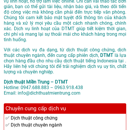
vụ linh hoạt, hỗ trợ làm việc online. Chỉ cần vài thao tác đơn
giản, bạn có thể gửi tài liệu, nhận báo giá, và theo dõi tiến
độ công việc mà không cần phải đến trực tiếp văn phòng.
Chúng tôi cam kết bảo mật tuyệt đối thông tin của khách
hàng và xử lý mọi yêu cầu một cách nhanh chóng, chính
xác. Dịch vụ linh hoạt của DTMT giúp tiết kiệm thời gian,
chi phí và mang lại sự thoải mái cho khách hàng trong mọi
tình huống.
Với các dịch vụ đa dạng, từ dịch thuật công chứng, dịch
thuật chuyên ngành, đến cung cấp phiên dịch,
DTMT
là lựa
chọn hàng đầu cho nhu cầu dịch thuật tiếng Indonesia tại .
Hãy liên hệ với chúng tôi để trải nghiệm dịch vụ uy tín, chất
lượng và chuyên nghiệp.
Dịch thuật Miền Trung – DTMT
Hotline: 0947.688.883 – 0963.918.438
Email: info@dichthuatmientrung.com
Chuyên cung cấp dịch vụ
✅ Dịch thuật công chứng
✅ Dịch thuật chuyên ngành