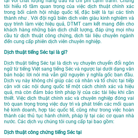
tại với chất lượng hàng đầu và chi phí cạnh tranh. Chúng
tôi hiểu rõ tầm quan trọng của việc dịch thuật chính xác
trong bối cảnh hội nhập quốc tế, đặc biệt là tại các tỉnh
thành như . Với đội ngũ biên dịch viên giàu kinh nghiệm và
quy trình làm việc hiệu quả, DTMT cam kết mang đến cho
khách hàng những bản dịch chất lượng, đáp ứng mọi nhu
cầu từ dịch thuật công chứng, dịch tài liệu chuyên ngành
đến cung cấp phiên dịch viên chuyên nghiệp.
Dịch thuật tiếng Séc tại là gì?
Dịch thuật tiếng Séc tại là dịch vụ chuyên chuyển đổi ngôn
ngữ từ tiếng Việt sang tiếng Séc và ngược lại dưới dạng văn
bản hoặc lời nói mà vẫn giữ nguyên ý nghĩa gốc ban đầu.
Dịch vụ này không chỉ giúp các cá nhân và tổ chức tại tiếp
cận với các nội dung quốc tế một cách chính xác và hiệu
quả, mà còn đảm bảo tính pháp lý của các tài liệu khi cần
thiết. Việc dịch thuật chính xác và chuyên nghiệp đóng vai
trò quan trọng trong việc duy trì và phát triển các mối quan
hệ kinh doanh, hợp tác quốc tế, cũng như trong việc hoàn
thành các thủ tục hành chính, pháp lý tại các cơ quan nhà
nước. Các dịch vụ chúng tôi cung cấp tại bao gồm:
Dịch thuật công chứng tiếng Séc tại