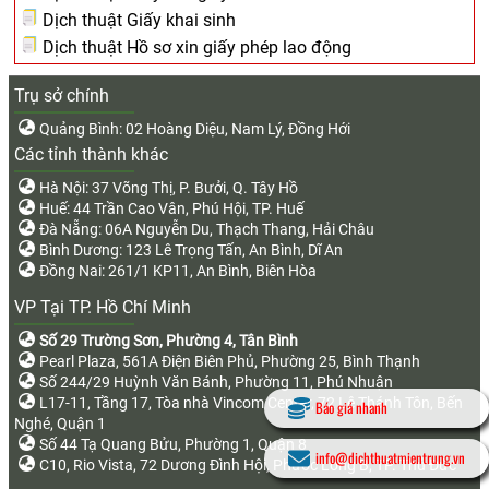
Dịch thuật Giấy khai sinh
Dịch thuật Hồ sơ xin giấy phép lao động
Trụ sở chính
Quảng Bình: 02 Hoàng Diệu, Nam Lý, Đồng Hới
Các tỉnh thành khác
Hà Nội: 37 Võng Thị, P. Bưởi, Q. Tây Hồ
Huế: 44 Trần Cao Vân, Phú Hội, TP. Huế
Đà Nẵng: 06A Nguyễn Du, Thạch Thang, Hải Châu
Bình Dương: 123 Lê Trọng Tấn, An Bình, Dĩ An
Đồng Nai: 261/1 KP11, An Bình, Biên Hòa
VP Tại TP. Hồ Chí Minh
Số 29 Trường Sơn, Phường 4, Tân Bình
Pearl Plaza, 561A Điện Biên Phủ, Phường 25, Bình Thạnh
Số 244/29 Huỳnh Văn Bánh, Phường 11, Phú Nhuận
L17-11, Tầng 17, Tòa nhà Vincom Center, 72 Lê Thánh Tôn, Bến
Báo giá nhanh
Nghé, Quận 1
Số 44 Tạ Quang Bửu, Phường 1, Quận 8
info@dichthuatmientrung.vn
C10, Rio Vista, 72 Dương Đình Hội, Phước Long B, TP. Thủ Đức