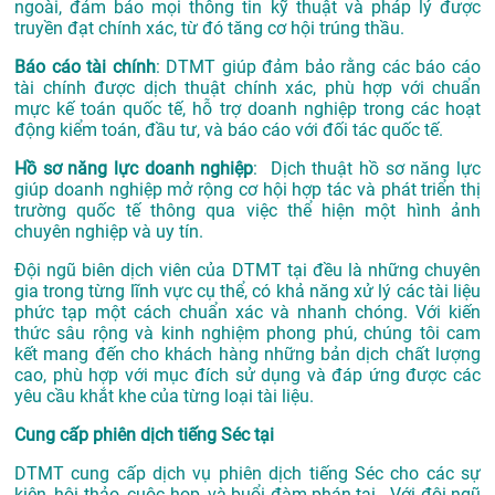
ngoài, đảm bảo mọi thông tin kỹ thuật và pháp lý được
truyền đạt chính xác, từ đó tăng cơ hội trúng thầu.
Báo cáo tài chính
: DTMT giúp đảm bảo rằng các báo cáo
tài chính được dịch thuật chính xác, phù hợp với chuẩn
mực kế toán quốc tế, hỗ trợ doanh nghiệp trong các hoạt
động kiểm toán, đầu tư, và báo cáo với đối tác quốc tế.
Hồ sơ năng lực doanh nghiệp
: Dịch thuật hồ sơ năng lực
giúp doanh nghiệp mở rộng cơ hội hợp tác và phát triển thị
trường quốc tế thông qua việc thể hiện một hình ảnh
chuyên nghiệp và uy tín.
Đội ngũ biên dịch viên của DTMT tại đều là những chuyên
gia trong từng lĩnh vực cụ thể, có khả năng xử lý các tài liệu
phức tạp một cách chuẩn xác và nhanh chóng. Với kiến
thức sâu rộng và kinh nghiệm phong phú, chúng tôi cam
kết mang đến cho khách hàng những bản dịch chất lượng
cao, phù hợp với mục đích sử dụng và đáp ứng được các
yêu cầu khắt khe của từng loại tài liệu.
Cung cấp phiên dịch tiếng Séc tại
DTMT cung cấp dịch vụ phiên dịch tiếng Séc cho các sự
kiện, hội thảo, cuộc họp, và buổi đàm phán tại . Với đội ngũ